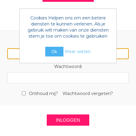
Cookies Helpen ons om een betere
Terugkomende klant
diensten te kunnen verlenen. Als je
gebruik wilt maken van onze diensten
stem je toe om cookies te gebruiken
E-mail:
Meer weten
Ok
Wachtwoord:
Onthoud mij?
Wachtwoord vergeten?
INLOGGEN