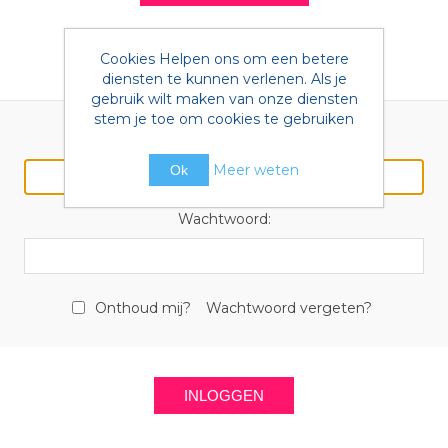
Cookies Helpen ons om een betere
Terugkomende klant
diensten te kunnen verlenen. Als je
gebruik wilt maken van onze diensten
stem je toe om cookies te gebruiken
E-mail:
Meer weten
Ok
Wachtwoord:
Onthoud mij?
Wachtwoord vergeten?
INLOGGEN