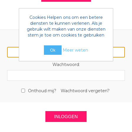
Cookies Helpen ons om een betere
Terugkomende klant
diensten te kunnen verlenen. Als je
gebruik wilt maken van onze diensten
stem je toe om cookies te gebruiken
E-mail:
Meer weten
Ok
Wachtwoord:
Onthoud mij?
Wachtwoord vergeten?
INLOGGEN