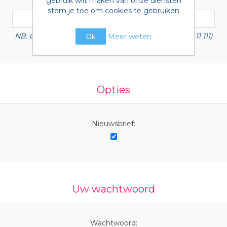
gebruik wilt maken van onze diensten
stem je toe om cookies te gebruiken
NB: Geef BTW nummer met landscode (b.v. NL 1111 11 111)
Meer weten
Ok
Opties
Nieuwsbrief:
Uw wachtwoord
Wachtwoord: