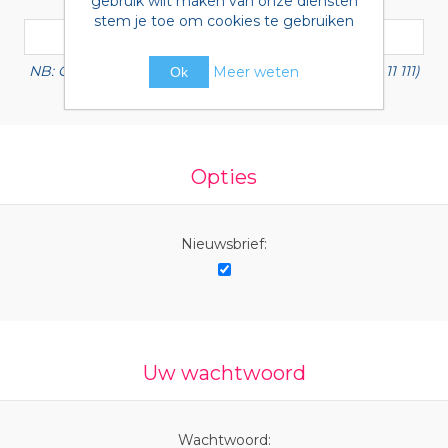
gebruik wilt maken van onze diensten
stem je toe om cookies te gebruiken
NB: Geef BTW nummer met landscode (b.v. NL 1111 11 111)
Meer weten
Ok
Opties
Nieuwsbrief:
Uw wachtwoord
Wachtwoord: