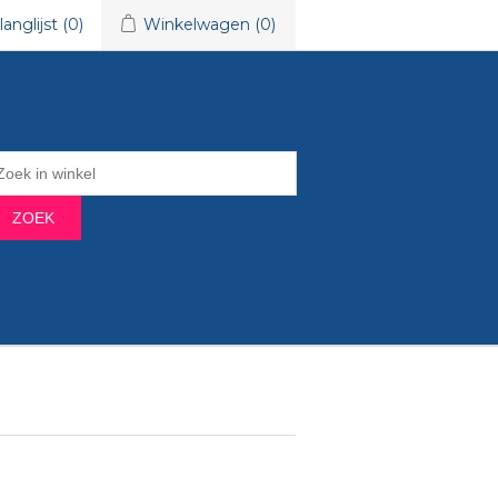
langlijst
(0)
Winkelwagen
(0)
ZOEK