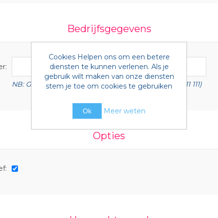
Bedrijfsgegevens
Cookies Helpen ons om een betere
diensten te kunnen verlenen. Als je
r:
gebruik wilt maken van onze diensten
NB: Geef BTW nummer met landscode (b.v. NL 1111 11 111)
stem je toe om cookies te gebruiken
Meer weten
Ok
Opties
f: