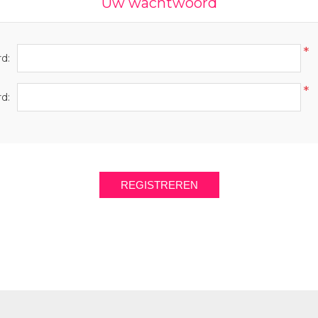
Uw wachtwoord
*
d:
*
d:
REGISTREREN