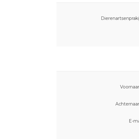
Dierenartsenpraki
Voornaa
Achternaa
E-ma