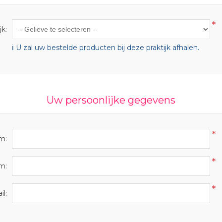
*
jk:
ℹ️ U zal uw bestelde producten bij deze praktijk afhalen.
Uw persoonlijke gegevens
*
m:
*
m:
*
il: