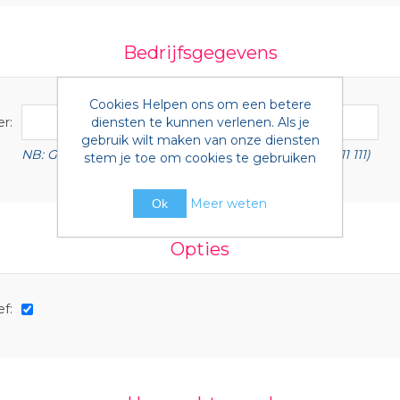
Bedrijfsgegevens
Cookies Helpen ons om een betere
diensten te kunnen verlenen. Als je
r:
gebruik wilt maken van onze diensten
NB: Geef BTW nummer met landscode (b.v. NL 1111 11 111)
stem je toe om cookies te gebruiken
Meer weten
Ok
Opties
f: