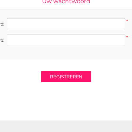
Uw wachtwoord
*
d:
*
d:
REGISTREREN