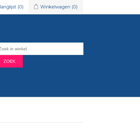
langlijst
(0)
Winkelwagen
(0)
ZOEK