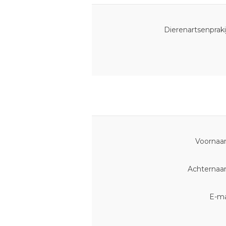
Dierenartsenpraki
Voornaa
Achternaa
E-ma