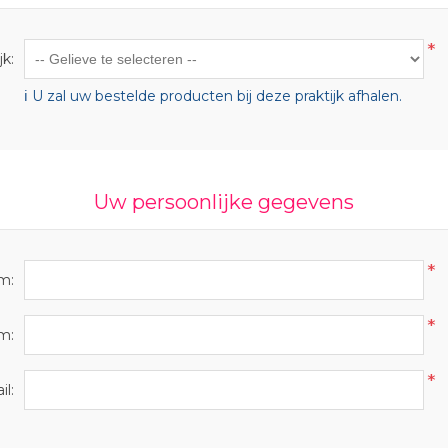
*
jk:
ℹ️ U zal uw bestelde producten bij deze praktijk afhalen.
Uw persoonlijke gegevens
*
m:
*
m:
*
il: