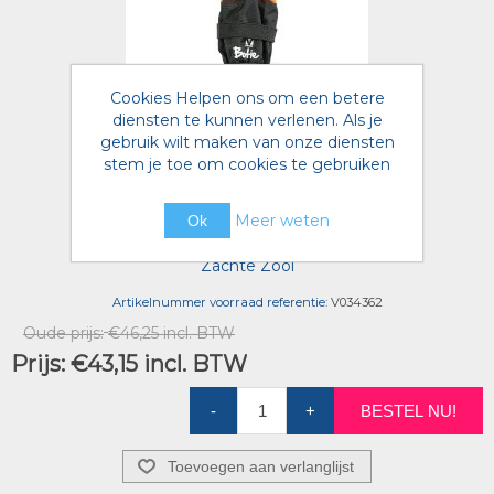
Cookies Helpen ons om een betere
diensten te kunnen verlenen. Als je
gebruik wilt maken van onze diensten
stem je toe om cookies te gebruiken
Meer weten
Buster Bootie Size: kort oranje
Ok
Zachte Zool
Artikelnummer voorraad referentie:
V034362
Oude prijs:
€46,25 incl. BTW
Prijs:
€43,15 incl. BTW
-
+
BESTEL NU!
Toevoegen aan verlanglijst