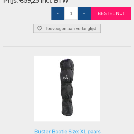
Prijs:
€59,25 incl. BTW
-
+
BESTEL NU!
Toevoegen aan verlanglijst
Buster Bootie Size: XL paars