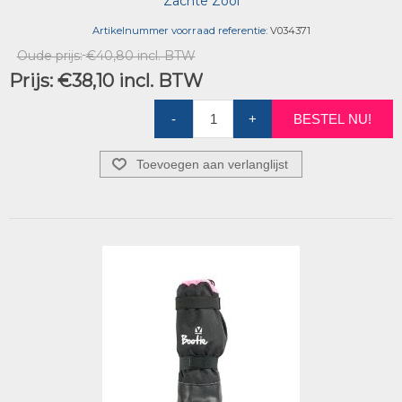
Zachte Zool
Artikelnummer voorraad referentie:
V034371
Oude prijs:
€40,80 incl. BTW
Prijs:
€38,10 incl. BTW
-
+
BESTEL NU!
Toevoegen aan verlanglijst