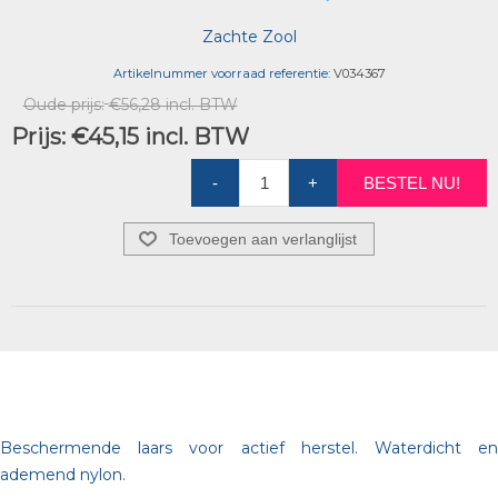
Zachte Zool
Artikelnummer voorraad referentie:
V034367
Oude prijs:
€56,28 incl. BTW
Prijs:
€45,15 incl. BTW
-
+
BESTEL NU!
Toevoegen aan verlanglijst
Beschermende laars voor actief herstel. Waterdicht en
ademend nylon.