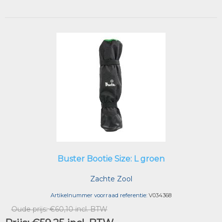
Buster Bootie Size: L groen
Zachte Zool
Artikelnummer voorraad referentie:
V034368
Oude prijs:
€60,10 incl. BTW