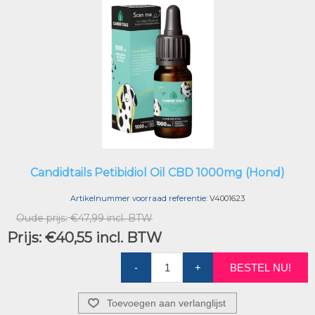
Candidtails Petibidiol Oil CBD 1000mg (Hond)
Artikelnummer voorraad referentie:
V4001623
Oude prijs:
€47,99 incl. BTW
Prijs:
€40,55 incl. BTW
-
+
BESTEL NU!
Toevoegen aan verlanglijst