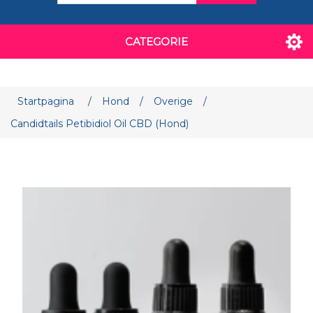
CATEGORIE
Attribuut naam
Attribuut waarde
Startpagina
/
Hond
/
Overige
/
Candidtails Petibidiol Oil CBD (Hond)