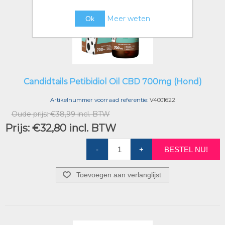
Meer weten
Ok
Candidtails Petibidiol Oil CBD 700mg (Hond)
Artikelnummer voorraad referentie:
V4001622
Oude prijs:
€38,99 incl. BTW
Prijs:
€32,80 incl. BTW
-
+
BESTEL NU!
Toevoegen aan verlanglijst