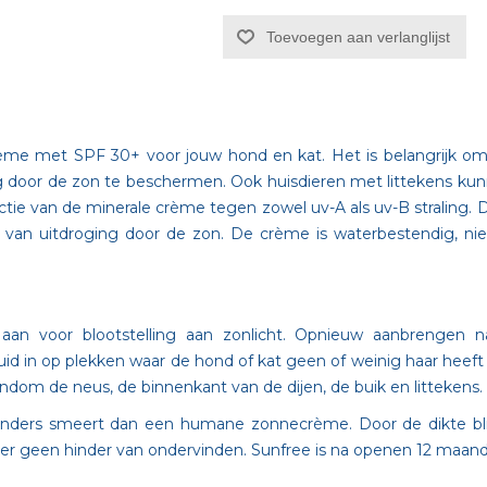
Toevoegen aan verlanglijst
ème met SPF 30+ voor jouw hond en kat. Het is belangrijk om
g door de zon te beschermen. Ook huisdieren met littekens ku
lectie van de minerale crème tegen zowel uv-A als uv-B stralin
e van uitdroging door de zon. De crème is waterbestendig, nie
 aan voor blootstelling aan zonlicht. Opnieuw aanbrengen na
 in op plekken waar de hond of kat geen of weinig haar heeft 
ndom de neus, de binnenkant van de dijen, de buik en littekens.
nders smeert dan een humane zonnecrème. Door de dikte blijft 
ze er geen hinder van ondervinden. Sunfree is na openen 12 maand