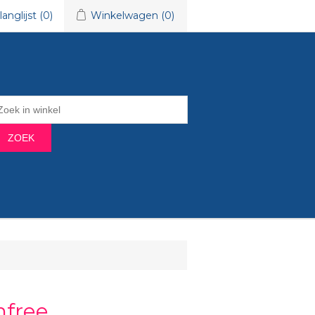
langlijst
(0)
Winkelwagen
(0)
ZOEK
free