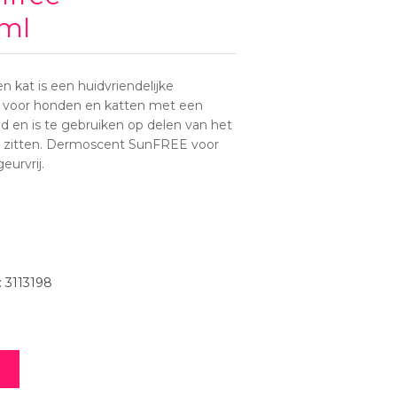
ml
kat is een huidvriendelijke
 voor honden en katten met een
id en is te gebruiken op delen van het
n zitten. Dermoscent SunFREE voor
eurvrij.
:
3113198