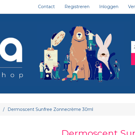
Contact
Registreren
Inloggen
Ver
/
Dermoscent Sunfree Zonnecrème 30ml
Dermoscent Sun