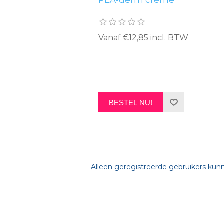
PEA-derm crème
Vanaf €12,85 incl. BTW
BESTEL NU!
Alleen geregistreerde gebruikers kun