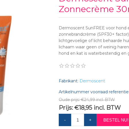
Zonnecrème 30
Dermoscent SunFREE voor hond en 
zonnebrandcrème (SPF30+ factor)
lichtgevoelige of licht behaarde hu
lichaam waar geen of weinig hare
hond en kat is waterbestendig en g
Fabrikant:
Dermoscent
Artikelnummer voorraad referentie
Oude prijs:
€24,99 incl. BTW
Prijs:
€18,95 incl. BTW
-
+
BESTEL NU!