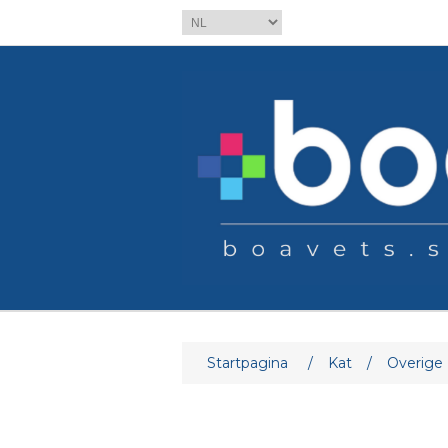
Startpagina
/
Kat
/
Overige