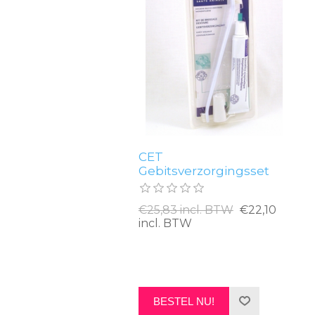
CET
Gebitsverzorgingsset
€25,83 incl. BTW
€22,10
incl. BTW
BESTEL NU!