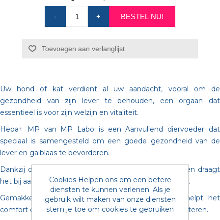
-
+
BESTEL NU!
Toevoegen aan verlanglijst
Uw hond of kat verdient al uw aandacht, vooral om de
gezondheid van zijn lever te behouden, een orgaan dat
essentieel is voor zijn welzijn en vitaliteit.
Hepa+ MP van MP Labo is een Aanvullend diervoeder dat
speciaal is samengesteld om een goede gezondheid van de
lever en galblaas te bevorderen.
Dankzij de combinatie van geselecteerde ingrediënten draagt
Cookies Helpen ons om een betere
het bij aan een goede werking van de lever en galblaas.
diensten te kunnen verlenen. Als je
Gemakkelijk in het dagelijks leven te integreren, helpt het
gebruik wilt maken van onze diensten
stem je toe om cookies te gebruiken
comfort en de levenskwaliteit van uw huisdier te verbeteren.