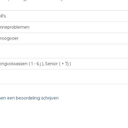
ll's
rineproblemen
roogvoer
ongvolwassen ( 1 - 6 j ), Senior ( + 7j )
nen een beoordeling schrijven