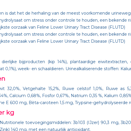
zen is dat het de herhaling van de meest voorkomende urine
ydrolysaat om stress onder controle te houden, een bekende ris
ngrijkste oorzaak van Feline Lower Urinary Tract Disease (FLUTD)
ydrolysaat om stress onder controle te houden, een bekende ris
ngrijkste oorzaak van Feline Lower Urinary Tract Disease (FLUTD)
rlijke bijproducten (kip 14%), plantaardige eiwitextracten,
 0,1%), week- en schaaldieren. Urinealkaliserende stoffen: Kalium
en
32,0%, Vetgehalte 15,2%, Ruwe celstof 1,0%, Ruwe as 5,3
,34%, Calcium 0,68%, Fosfor 0,67%, Natrium 0,35 %, Kalium 0,8
mine E 600 mg, Bèta-caroteen 1,5 mg, Trypsine-gehydrolyseerde 
er kg
tionele toevoegingsmiddelen: 3b103 (IJzer) 90,3 mg, 3b202 
ink) 140 mg, met een natuurlijk antioxidant.