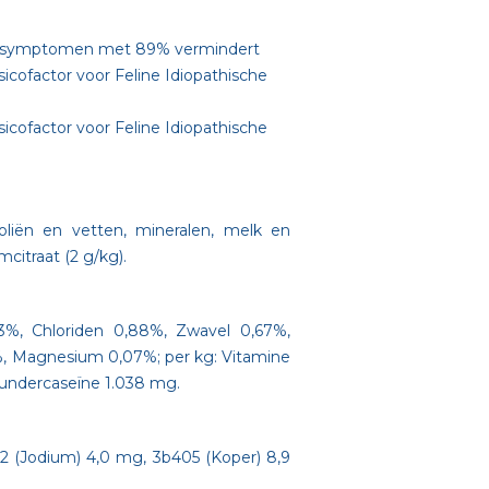
wegsymptomen met 89% vermindert
icofactor voor Feline Idiopathische
icofactor voor Feline Idiopathische
 oliën en vetten, mineralen, melk en
citraat (2 g/kg).
%, Chloriden 0,88%, Zwavel 0,67%,
5%, Magnesium 0,07%; per kg: Vitamine
rundercaseïne 1.038 mg.
(Jodium) 4,0 mg, 3b405 (Koper) 8,9