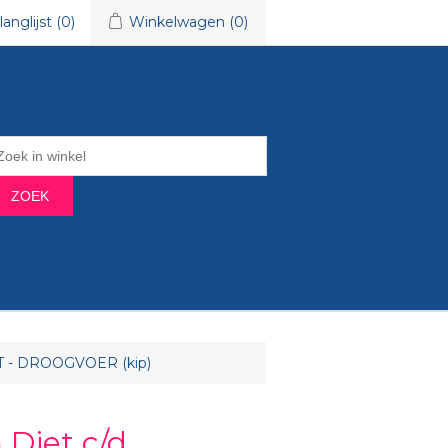
langlijst
(0)
Winkelwagen
(0)
ZOEK
CAT - DROOGVOER (kip)
n Diet c/d