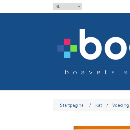
Attribuut naam
At
Startpagina
/
Kat
/
Voeding