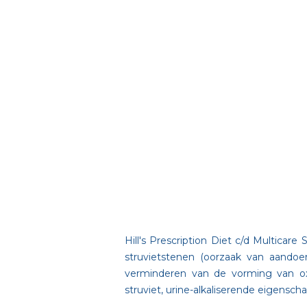
Hill's Prescription Diet c/d Multica
struvietstenen (oorzaak van aandoe
verminderen van de vorming van oxa
struviet, urine-alkaliserende eigens