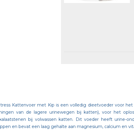
re Stress Kattenvoer met Kip is een volledig dieetvoeder voor h
ningen van de lagere urinewegen bij katten), voor het oplo
laatstenen bij volwassen katten. Dit voeder heeft urine-o
chappen en bevat een laag gehalte aan magnesium, calcium en vi