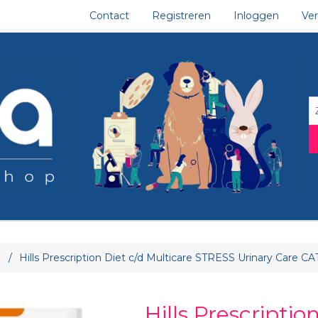
Contact
Registreren
Inloggen
Ver
tribuut waarde
/
Hills Prescription Diet c/d Multicare STRESS Urinary Care 
Hills Prescriptio