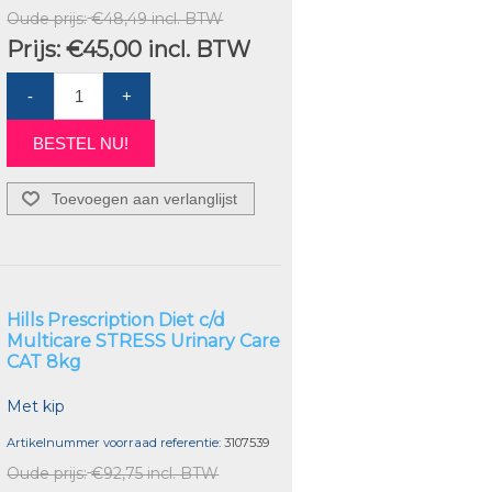
Oude prijs:
€48,49 incl. BTW
Prijs:
€45,00 incl. BTW
-
+
BESTEL NU!
Toevoegen aan verlanglijst
Hills Prescription Diet c/d
Multicare STRESS Urinary Care
CAT 8kg
Met kip
Artikelnummer voorraad referentie:
3107539
Oude prijs:
€92,75 incl. BTW