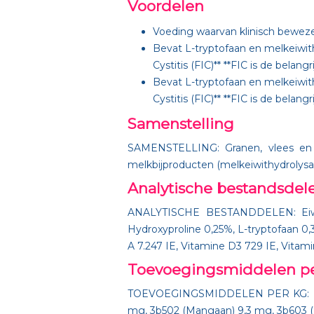
Voordelen
Voeding waarvan klinisch bewe
Bevat L-tryptofaan en melkeiwith
Cystitis (FIC)** **FIC is de bela
Bevat L-tryptofaan en melkeiwith
Cystitis (FIC)** **FIC is de bela
Samenstelling
SAMENSTELLING: Granen, vlees en die
melkbijproducten (melkeiwithydrolysaat
Analytische bestandsdel
ANALYTISCHE BESTANDDELEN: Eiwit 
Hydroxyproline 0,25%, L-tryptofaan 0
A 7.247 IE, Vitamine D3 729 IE, Vita
Toevoegingsmiddelen p
TOEVOEGINGSMIDDELEN PER KG: Nutri
mg, 3b502 (Mangaan) 9,3 mg, 3b603 (Z