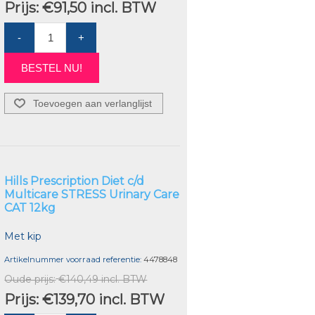
Prijs:
€91,50 incl. BTW
-
+
BESTEL NU!
Toevoegen aan verlanglijst
Hills Prescription Diet c/d
Multicare STRESS Urinary Care
CAT 12kg
Met kip
Artikelnummer voorraad referentie:
4478848
Oude prijs:
€140,49 incl. BTW
Prijs:
€139,70 incl. BTW