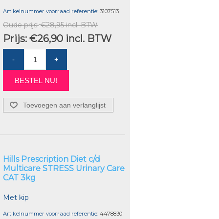
Artikelnummer voorraad referentie:
3107513
Oude prijs:
€28,95 incl. BTW
Prijs:
€26,90 incl. BTW
-
+
BESTEL NU!
Toevoegen aan verlanglijst
Hills Prescription Diet c/d
Multicare STRESS Urinary Care
CAT 3kg
Met kip
Artikelnummer voorraad referentie:
4478830