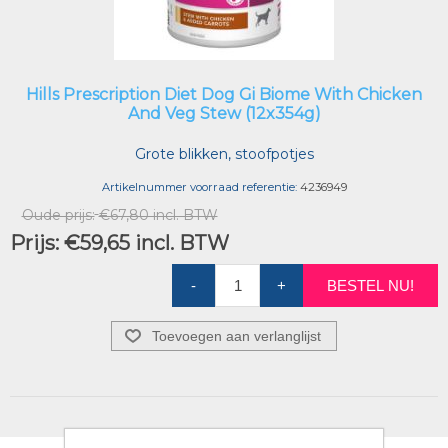
Hills Prescription Diet Dog Gi Biome With Chicken
And Veg Stew (12x354g)
Grote blikken, stoofpotjes
Artikelnummer voorraad referentie:
4236949
Oude prijs:
€67,80 incl. BTW
Prijs:
€59,65 incl. BTW
-
+
BESTEL NU!
Toevoegen aan verlanglijst