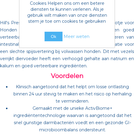
Cookies Helpen ons om een betere
diensten te kunnen verlenen. Als je
gebruik wilt maken van onze diensten
stem je toe om cookies te gebruiken
Hill's Prescription Diet Gastro-intestinal Biome Stoofpotje voor
Honden met Kip & toegevoegde Wortelen is een goed
Meer weten
Ok
verteerbaar, volledig dieetvoeder voor het verminderen van
intestinale absorptiestoornissen en voor de compensatie voor
een slechte spijsvertering bij volwassen honden. Dit met vezels
verrijkt diervoeder heeft een verhoogd gehalte aan natrium en
kalium en goed verteerbare ingrediënten.
Voordelen
Klinisch aangetoond dat het helpt om losse ontlasting
binnen 24 uur stevig te maken en het risico op herhaling
te verminderen.
Gemaakt met de unieke ActivBiome+
ingrediëntentechnologie waarvan is aangetoond dat het
snel gunstige darmbacteriën voedt en een gezonde GI-
microbioombalans ondersteunt.