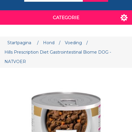
CATEGORIE
Attribuut naam
Attribuut waarde
Startpagina
/
Hond
/
Voeding
/
Hills Prescription Diet Gastrointestinal Biome DOG -
NATVOER