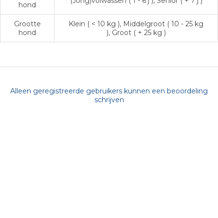
(Jong)volwassen ( 1 - 6 j ), Senior ( + 7 j )
hond
Grootte
Klein ( < 10 kg ), Middelgroot ( 10 - 25 kg
hond
), Groot ( + 25 kg )
Alleen geregistreerde gebruikers kunnen een beoordeling
schrijven