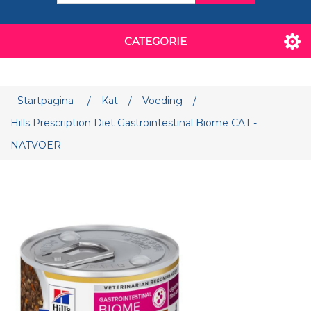
CATEGORIE
Attribuut naam
Attribuut waarde
Startpagina
/
Kat
/
Voeding
/
Hills Prescription Diet Gastrointestinal Biome CAT -
NATVOER