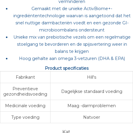
verminderen
Gemaakt met de unieke ActivBiome+-
ingrediëntentechnologie waarvan is aangetoond dat het
snel nuttige darmbacteriën voedt en een gezonde GI-
microbioombalans ondersteunt
Unieke mix van prebiotische vezels om een regelmatige
stoelgang te bevorderen en de spijsvertering weer in
balans te krijgen
Hoog gehalte aan omega 3-vetzuren (DHA & EPA)
Product specificaties
Fabrikant
Hill's
Preventieve
Dagelijkse standaard voeding
gezondheidsvoeding
Medicinale voeding
Maag -darmproblemen
Type voeding
Natvoer
Kat