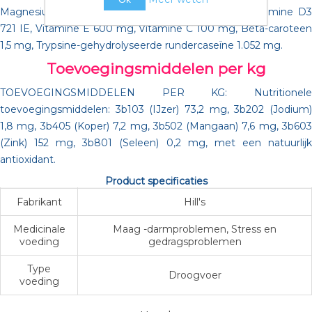
Magnesium 0,08%; per kg: Vitamine A 7.836 IE, Vitamine D3
721 IE, Vitamine E 600 mg, Vitamine C 100 mg, Bèta-caroteen
1,5 mg, Trypsine-gehydrolyseerde rundercaseïne 1.052 mg.
Toevoegingsmiddelen per kg
TOEVOEGINGSMIDDELEN PER KG: Nutritionele
toevoegingsmiddelen: 3b103 (IJzer) 73,2 mg, 3b202 (Jodium)
1,8 mg, 3b405 (Koper) 7,2 mg, 3b502 (Mangaan) 7,6 mg, 3b603
(Zink) 152 mg, 3b801 (Seleen) 0,2 mg, met een natuurlijk
antioxidant.
Product specificaties
Fabrikant
Hill's
Medicinale
Maag -darmproblemen, Stress en
voeding
gedragsproblemen
Type
Droogvoer
voeding