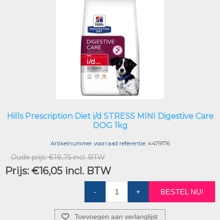
Hills Prescription Diet i/d STRESS MINI Digestive Care
DOG 1kg
Artikelnummer voorraad referentie:
4479176
Oude prijs:
€18,75 incl. BTW
Prijs:
€16,05 incl. BTW
-
+
BESTEL NU!
Toevoegen aan verlanglijst