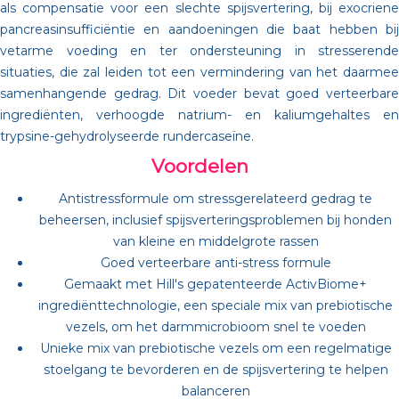
als compensatie voor een slechte spijsvertering, bij exocriene
pancreasinsufficiëntie en aandoeningen die baat hebben bij
vetarme voeding en ter ondersteuning in stresserende
situaties, die zal leiden tot een vermindering van het daarmee
samenhangende gedrag. Dit voeder bevat goed verteerbare
ingrediënten, verhoogde natrium- en kaliumgehaltes en
trypsine-gehydrolyseerde rundercaseïne.
Voordelen
Antistressformule om stressgerelateerd gedrag te
beheersen, inclusief spijsverteringsproblemen bij honden
van kleine en middelgrote rassen
Goed verteerbare anti-stress formule
Gemaakt met Hill's gepatenteerde ActivBiome+
ingrediënttechnologie, een speciale mix van prebiotische
vezels, om het darmmicrobioom snel te voeden
Unieke mix van prebiotische vezels om een regelmatige
stoelgang te bevorderen en de spijsvertering te helpen
balanceren