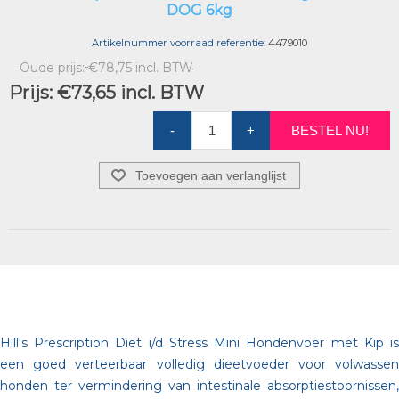
DOG 6kg
Artikelnummer voorraad referentie:
4479010
Oude prijs:
€78,75 incl. BTW
Prijs:
€73,65 incl. BTW
-
+
BESTEL NU!
Toevoegen aan verlanglijst
Hill's Prescription Diet i/d Stress Mini Hondenvoer met Kip is
een goed verteerbaar volledig dieetvoeder voor volwassen
honden ter vermindering van intestinale absorptiestoornissen,