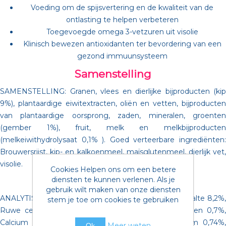
Voeding om de spijsvertering en de kwaliteit van de
ontlasting te helpen verbeteren
Toegevoegde omega 3-vetzuren uit visolie
Klinisch bewezen antioxidanten ter bevordering van een
gezond immuunsysteem
Samenstelling
SAMENSTELLING: Granen, vlees en dierlijke bijproducten (kip
9%), plantaardige eiwitextracten, oliën en vetten, bijproducten
van plantaardige oorsprong, zaden, mineralen, groenten
(gember 1%), fruit, melk en melkbijproducten
(melkeiwithydrolysaat 0,1% ). Goed verteerbare ingrediënten:
Brouwersrijst, kip- en kalkoenmeel, maïsglutenmeel, dierlijk vet,
visolie.
Cookies Helpen ons om een betere
Analytische bestandsdelen
diensten te kunnen verlenen. Als je
gebruik wilt maken van onze diensten
ANALYTISCHE BESTANDDELEN: Eiwit 23,9%, Vetgehalte 8,2%,
stem je toe om cookies te gebruiken
Ruwe celstof 2,2%, Ruwe as 5,4%, Omega 3-vetzuren 0,7%,
Calcium 0,81%, Fosfor 0,58%, Natrium 0,41%, Kalium 0,74%,
Meer weten
Ok