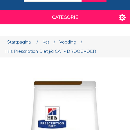
CATEGORIE
Attribuut naam
Attribuut waarde
Startpagina
/
Kat
/
Voeding
/
Hills Prescription Diet j/d CAT - DROOGVOER