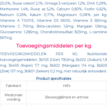
20,0%, Ruwe celstof 2,1%, Omega 3-vetzuren 1,2%, DHA 0,29%,
Methionine 1,4%, Ruwe as 5,2%, Calcium 0,83%, Fosfor 0,62%,
Natrium 0,26%, Kalium 0,71%, Magnesium 0,08%; per kg:
Vitamine A 7.001IE, Vitamine D3 590IE, Vitamine E 550mg,
Vitamine C 70mg, Bèta-caroteen 1,5mg, Mangaan 126mg,
Glucosamine 1.285mg, Chondroïtinesulfaat 823mg, L-carnitine
567mg.
Toevoegingsmiddelen per kg
TOEVOEGINGSMIDDELEN PER KG: Nutritionele
toevoegingsmiddelen: 3b103 (IJzer) 78,5mg, 3b202 (Jodium) 1,9
mg, 3b405 (Koper) 7,7 mg, 3b502 (Mangaan) 114 mg, 3b603
(Zink) 137 mg, 3b801 (Seleen) 0,2 mg, met natuurlijk antioxidant.
Product specificaties
Fabrikant
Hill's
Medicinale
Beweeglijkheid en artrose
voeding