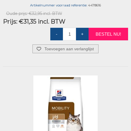
Artikelnummer voorraad referentie:
4478616
Oude prijs:
€32,95 incl. BTW
Prijs:
€31,35 incl. BTW
-
+
BESTEL NU!
Toevoegen aan verlanglijst