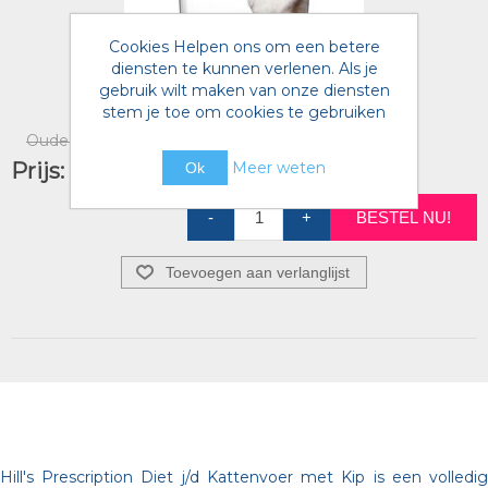
Cookies Helpen ons om een betere
diensten te kunnen verlenen. Als je
Hills Prescription Diet j/d CAT 3kg
gebruik wilt maken van onze diensten
Artikelnummer voorraad referentie:
4478962
stem je toe om cookies te gebruiken
Oude prijs:
€46,75 incl. BTW
Meer weten
Prijs:
€44,75 incl. BTW
Ok
-
+
BESTEL NU!
Toevoegen aan verlanglijst
Hill's Prescription Diet j/d Kattenvoer met Kip is een volledig