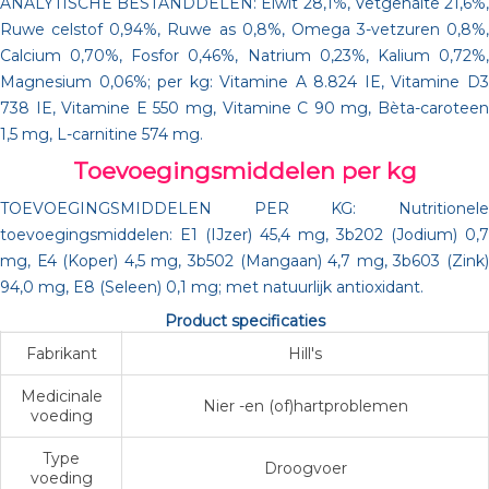
ANALYTISCHE BESTANDDELEN: Eiwit 28,1%, Vetgehalte 21,6%,
Ruwe celstof 0,94%, Ruwe as 0,8%, Omega 3-vetzuren 0,8%,
Calcium 0,70%, Fosfor 0,46%, Natrium 0,23%, Kalium 0,72%,
Magnesium 0,06%; per kg: Vitamine A 8.824 IE, Vitamine D3
738 IE, Vitamine E 550 mg, Vitamine C 90 mg, Bèta-caroteen
1,5 mg, L-carnitine 574 mg.
Toevoegingsmiddelen per kg
TOEVOEGINGSMIDDELEN PER KG: Nutritionele
toevoegingsmiddelen: E1 (IJzer) 45,4 mg, 3b202 (Jodium) 0,7
mg, E4 (Koper) 4,5 mg, 3b502 (Mangaan) 4,7 mg, 3b603 (Zink)
94,0 mg, E8 (Seleen) 0,1 mg; met natuurlijk antioxidant.
Product specificaties
Fabrikant
Hill's
Medicinale
Nier -en (of)hartproblemen
voeding
Type
Droogvoer
voeding