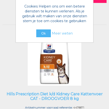
Cookies Helpen ons om een betere
Toevoegen aan verlanglijst
diensten te kunnen verlenen. Als je
gebruik wilt maken van onze diensten
stem je toe om cookies te gebruiken
Meer weten
Ok
Hills Prescription Diet k/d Kidney Care Kattenvoer
CAT - DROOGVOER 8 kg
Artikelnummer voorraad referentie:
4478871