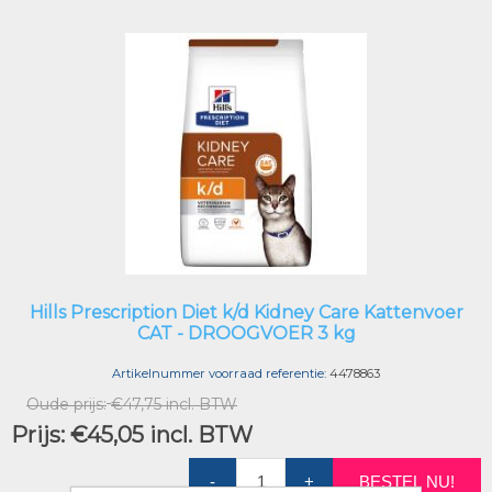
Hills Prescription Diet k/d Kidney Care Kattenvoer
CAT - DROOGVOER 3 kg
Artikelnummer voorraad referentie:
4478863
Oude prijs:
€47,75 incl. BTW
Prijs:
€45,05 incl. BTW
-
+
BESTEL NU!