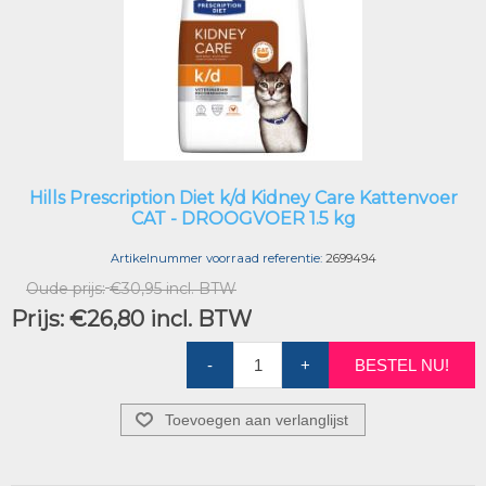
Hills Prescription Diet k/d Kidney Care Kattenvoer
CAT - DROOGVOER 1.5 kg
Artikelnummer voorraad referentie:
2699494
Oude prijs:
€30,95 incl. BTW
Prijs:
€26,80 incl. BTW
-
+
BESTEL NU!
Toevoegen aan verlanglijst