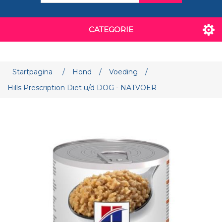
CATEGORIE
Attribuut naam
Attribuut waarde
Startpagina
/
Hond
/
Voeding
/
Hills Prescription Diet u/d DOG - NATVOER