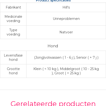
Product specificaties
Fabrikant
Hill's
Medicinale
Urineproblemen
voeding
Type
Natvoer
voeding
Hond
Levensfase
(Jong)volwassen ( 1 - 6 j ), Senior ( + 7 j )
hond
Grootte
Klein ( < 10 kg ), Middelgroot ( 10 - 25 kg
hond
), Groot ( + 25 kg )
Gerelateerde producten