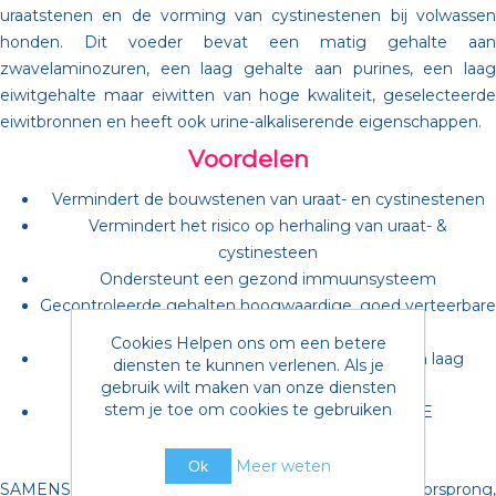
uraatstenen en de vorming van cystinestenen bij volwassen
honden. Dit voeder bevat een matig gehalte aan
zwavelaminozuren, een laag gehalte aan purines, een laag
eiwitgehalte maar eiwitten van hoge kwaliteit, geselecteerde
eiwitbronnen en heeft ook urine-alkaliserende eigenschappen.
Voordelen
Vermindert de bouwstenen van uraat- en cystinestenen
Vermindert het risico op herhaling van uraat- &
cystinesteen
Ondersteunt een gezond immuunsysteem
Gecontroleerde gehalten hoogwaardige, goed verteerbare
eiwitten
Cookies Helpen ons om een betere
Bevordert gewenste urine-pH-waarden & een laag
diensten te kunnen verlenen. Als je
natriumgehalte
gebruik wilt maken van onze diensten
stem je toe om cookies te gebruiken
Bevat antioxidanten waaronder vitamine E
Samenstelling
Meer weten
Ok
SAMENSTELLING: Bijproducten van plantaardige oorsprong,