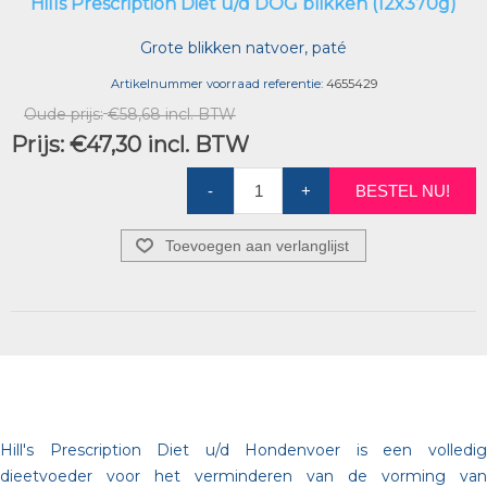
Hills Prescription Diet u/d DOG blikken (12x370g)
Grote blikken natvoer, paté
Artikelnummer voorraad referentie:
4655429
Oude prijs:
€58,68 incl. BTW
Prijs:
€47,30 incl. BTW
-
+
BESTEL NU!
Toevoegen aan verlanglijst
Hill's Prescription Diet u/d Hondenvoer is een volledig
dieetvoeder voor het verminderen van de vorming van