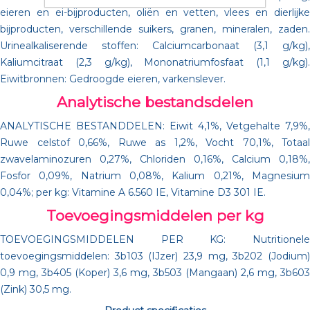
eieren en ei-bijproducten, oliën en vetten, vlees en dierlijke
bijproducten, verschillende suikers, granen, mineralen, zaden.
Urinealkaliserende stoffen: Calciumcarbonaat (3,1 g/kg),
Kaliumcitraat (2,3 g/kg), Mononatriumfosfaat (1,1 g/kg).
Eiwitbronnen: Gedroogde eieren, varkenslever.
Analytische bestandsdelen
ANALYTISCHE BESTANDDELEN: Eiwit 4,1%, Vetgehalte 7,9%,
Ruwe celstof 0,66%, Ruwe as 1,2%, Vocht 70,1%, Totaal
zwavelaminozuren 0,27%, Chloriden 0,16%, Calcium 0,18%,
Fosfor 0,09%, Natrium 0,08%, Kalium 0,21%, Magnesium
0,04%; per kg: Vitamine A 6.560 IE, Vitamine D3 301 IE.
Toevoegingsmiddelen per kg
TOEVOEGINGSMIDDELEN PER KG: Nutritionele
toevoegingsmiddelen: 3b103 (IJzer) 23,9 mg, 3b202 (Jodium)
0,9 mg, 3b405 (Koper) 3,6 mg, 3b503 (Mangaan) 2,6 mg, 3b603
(Zink) 30,5 mg.