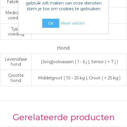
Fabrikant
Hill's
gebruik wilt maken van onze diensten
stem je toe om cookies te gebruiken
Medicinale
Suikerziekte
voeding
Meer weten
Ok
Type
Natvoer
voeding
Hond
Levensfase
(Jong)volwassen ( 1 - 6 j ), Senior ( + 7 j )
hond
Grootte
Middelgroot ( 10 - 25 kg ), Groot ( + 25 kg )
hond
Gerelateerde producten