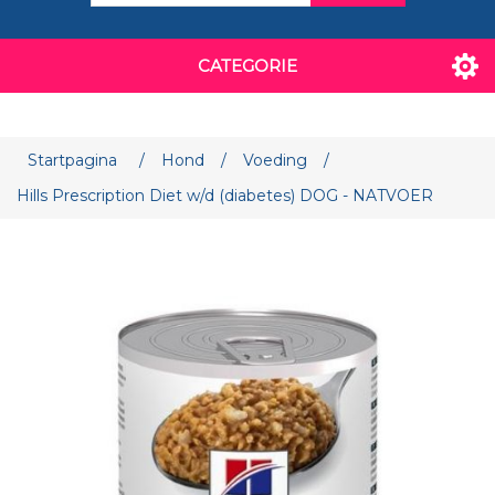
CATEGORIE
Attribuut naam
Attribuut waarde
Startpagina
/
Hond
/
Voeding
/
Hills Prescription Diet w/d (diabetes) DOG - NATVOER