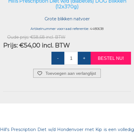
Hills Prescription Diet w/d (diabetes) DOG blikken
(12x370g)
Grote blikken natvoer
Artikelnummer voorraad referentie:
4480638
Oude prijs:
€58,68 incl. BTW
Prijs:
€54,00 incl. BTW
-
+
BESTEL NU!
Toevoegen aan verlanglijst
Hill's Prescription Diet w/d Hondenvoer met Kip is een volledig