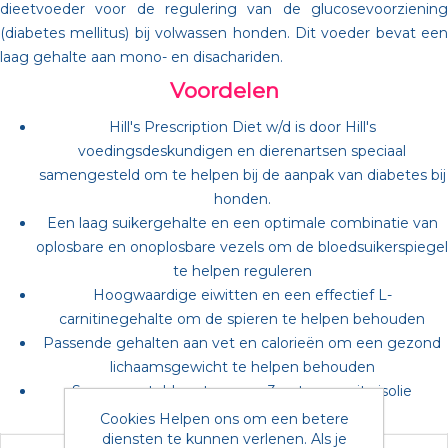
dieetvoeder voor de regulering van de glucosevoorziening
(diabetes mellitus) bij volwassen honden. Dit voeder bevat een
laag gehalte aan mono- en disachariden.
Voordelen
Hill's Prescription Diet w/d is door Hill's
voedingsdeskundigen en dierenartsen speciaal
samengesteld om te helpen bij de aanpak van diabetes bij
honden.
Een laag suikergehalte en een optimale combinatie van
oplosbare en onoplosbare vezels om de bloedsuikerspiegel
te helpen reguleren
Hoogwaardige eiwitten en een effectief L-
carnitinegehalte om de spieren te helpen behouden
Passende gehalten aan vet en calorieën om een gezond
lichaamsgewicht te helpen behouden
Samengesteld met omega 3-vetzuren uit visolie
Cookies Helpen ons om een betere
Product specificaties
diensten te kunnen verlenen. Als je