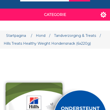
CATEGORIE
Attribuut naam
Attribuut waarde
Startpagina
/
Hond
/
Tandverzorging & Treats
/
Hills Treats Healthy Weight Hondensnack (6x220g)