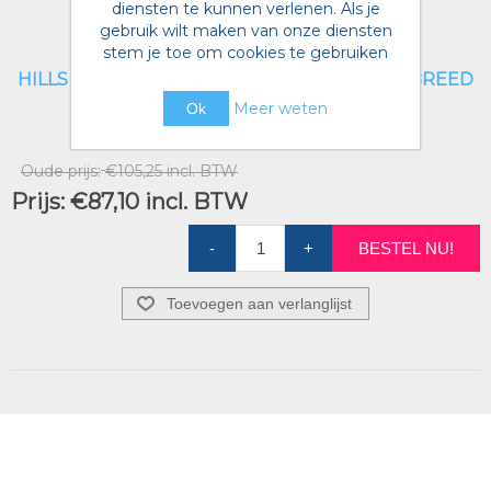
diensten te kunnen verlenen. Als je
gebruik wilt maken van onze diensten
stem je toe om cookies te gebruiken
HILLS VETESS CANINE MBEN ADULTLARGE BREED
LAMB 14KG
Meer weten
Ok
Artikelnummer voorraad referentie:
4660494
Oude prijs:
€105,25 incl. BTW
Prijs:
€87,10 incl. BTW
-
+
BESTEL NU!
Toevoegen aan verlanglijst