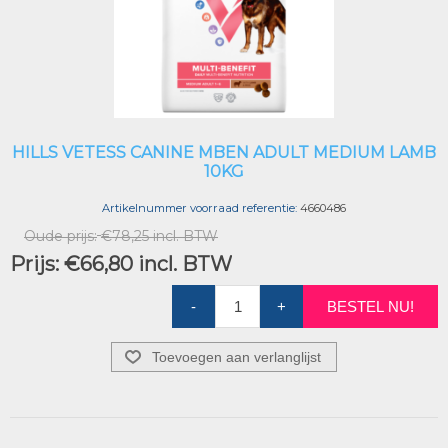
HILLS VETESS CANINE MBEN ADULT MEDIUM LAMB
10KG
Artikelnummer voorraad referentie:
4660486
Oude prijs:
€78,25 incl. BTW
Prijs:
€66,80 incl. BTW
-
+
BESTEL NU!
Toevoegen aan verlanglijst