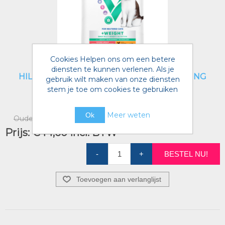
Cookies Helpen ons om een betere
diensten te kunnen verlenen. Als je
HILLS VETESS FELINE MBEN WEIGHT YOUNG
gebruik wilt maken van onze diensten
ADULT CHICKEN 3KG
stem je toe om cookies te gebruiken
Artikelnummer voorraad referentie:
4660643
Meer weten
Ok
Oude prijs:
€51,75 incl. BTW
Prijs:
€44,60 incl. BTW
-
+
BESTEL NU!
Toevoegen aan verlanglijst