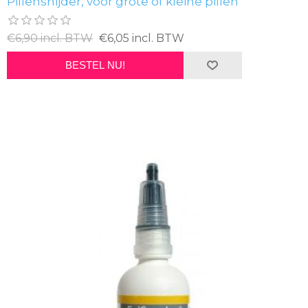
Pillensnijder, voor grote of kleine pillen
€6,90 incl. BTW
€6,05 incl. BTW
BESTEL NU!