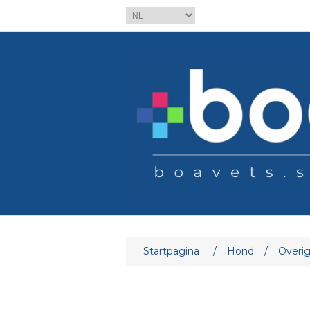
Startpagina
/
Hond
/
Overi