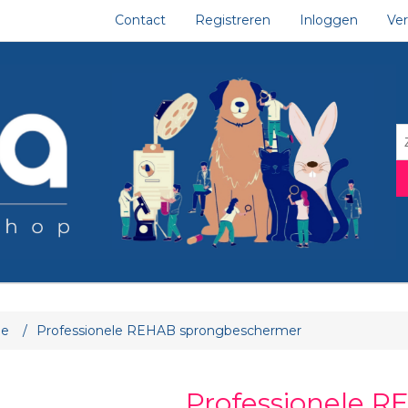
Contact
Registreren
Inloggen
Ver
ge
/
Professionele REHAB sprongbeschermer
Professionele 