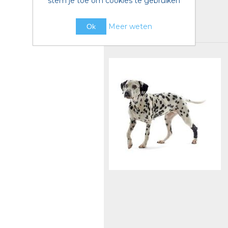
stem je toe om cookies te gebruiken
Meer weten
Ok