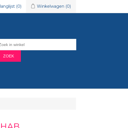
langlijst
(0)
Winkelwagen
(0)
ZOEK
REHAB