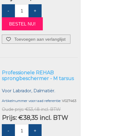
-
+
BESTEL NU!
Toevoegen aan verlanglijst
Professionele REHAB
sprongbeschermer - M tarsus
Voor Labrador, Dalmatiër.
Artikelnummer voorraad referentie:
V027463
Oude prijs:
€53,48 incl. BTW
Prijs:
€38,35 incl. BTW
-
+