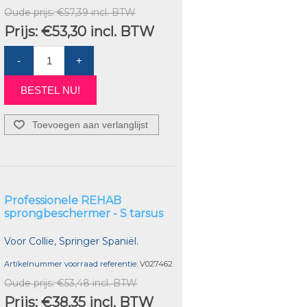
Oude prijs:
€57,39 incl. BTW
Prijs:
€53,30 incl. BTW
-
+
BESTEL NU!
Toevoegen aan verlanglijst
Professionele REHAB
sprongbeschermer - S tarsus
Voor Collie, Springer Spaniël.
Artikelnummer voorraad referentie:
V027462
Oude prijs:
€53,48 incl. BTW
Prijs:
€38,35 incl. BTW