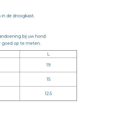
 in de droogkast.
aandoening bij uw hond.
ier goed op te meten.
L
19
15
12.5