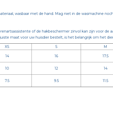
ateriaal, wasbaar met de hand. Mag niet in de wasmachine noch
renartsassistente of de hakbeschermer zinvol kan zijn voor de 
juiste maat voor uw huisdier bestelt, is het belangrijk om het d
XS
S
M
14
16
17.5
10
12
14
7.5
9.5
11.5