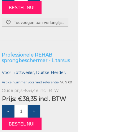
BESTEL NU!
Toevoegen aan verlanglijst
Professionele REHAB
sprongbeschermer - L tarsus
Voor Rottweiler, Duitse Herder.
Artikelnummer voorraad referentie:
V019109
Oude prijs:
€53,48 incl. BTW
Prijs:
€38,35 incl. BTW
-
+
BESTEL NU!