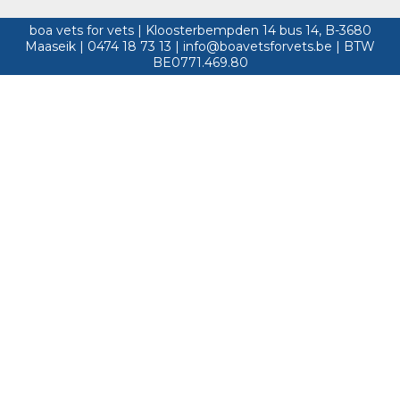
boa vets for vets | Kloosterbempden 14 bus 14, B-3680
Maaseik | 0474 18 73 13 | info@boavetsforvets.be | BTW
BE0771.469.80