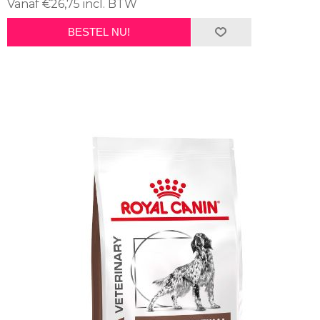
Vanaf €26,75 incl. BTW
BESTEL NU!