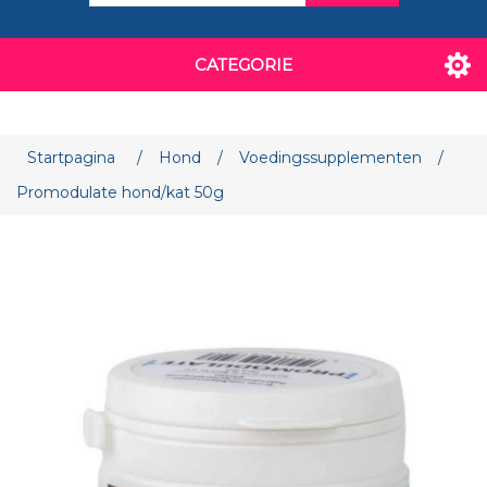
CATEGORIE
Attribuut naam
Attribuut waarde
Startpagina
/
Hond
/
Voedingssupplementen
/
Promodulate hond/kat 50g