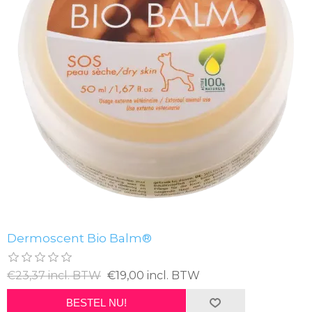
Dermoscent Bio Balm®
€23,37 incl. BTW
€19,00 incl. BTW
BESTEL NU!