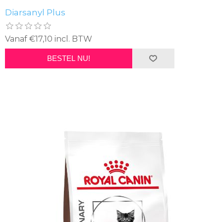
Diarsanyl Plus
Vanaf €17,10 incl. BTW
BESTEL NU!