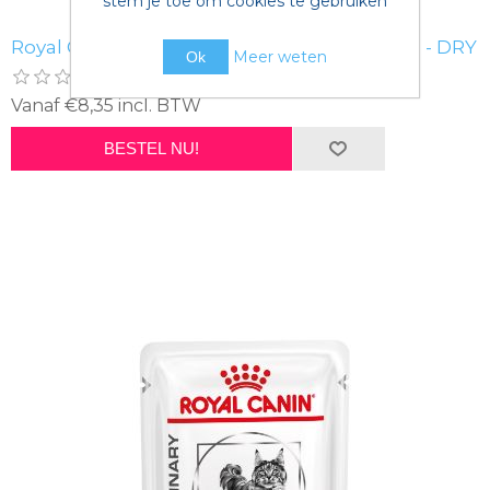
stem je toe om cookies te gebruiken
Royal Canin Veterinary Gastrointestinal CAT - DRY
Meer weten
Ok
Vanaf €8,35 incl. BTW
BESTEL NU!