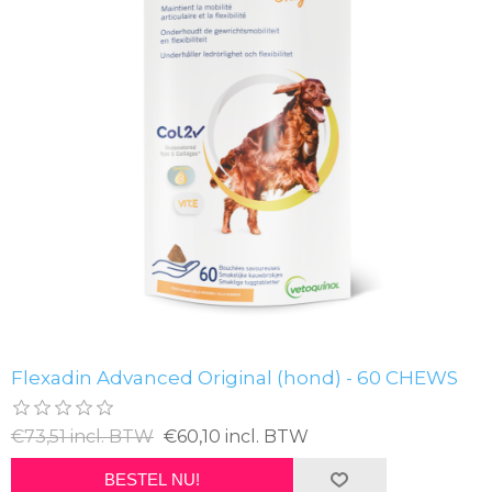
Flexadin Advanced Original (hond) - 60 CHEWS
€73,51 incl. BTW
€60,10 incl. BTW
BESTEL NU!