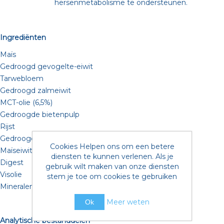
hersenmetabolisme te ondersteunen.
Ingrediënten
Maïs
Gedroogd gevogelte-eiwit
Tarwebloem
Gedroogd zalmeiwit
MCT-olie (6,5%)
Gedroogde bietenpulp
Rijst
Gedroogd ei
Cookies Helpen ons om een betere
Maïseiwitmeel
diensten te kunnen verlenen. Als je
Digest
gebruik wilt maken van onze diensten
Visolie
stem je toe om cookies te gebruiken
Mineralen
Meer weten
Ok
Analytische bestanddelen