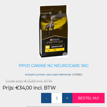
PPVD CANINE NC NEUROCARE 3KG
Artikelnummer voorraad referentie:
V031662
Oude prijs:
€45,89 incl. BTW
Prijs:
€34,00 incl. BTW
-
+
BESTEL NU!