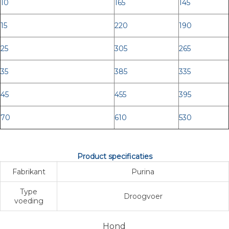
10
165
145
15
220
190
25
305
265
35
385
335
45
455
395
70
610
530
Product specificaties
Fabrikant
Purina
Type
Droogvoer
voeding
Hond