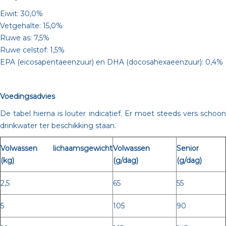
Eiwit: 30,0%
Vetgehalte: 15,0%
Ruwe as: 7,5%
Ruwe celstof: 1,5%
EPA (eicosapentaeenzuur) en DHA (docosahexaeenzuur): 0,4%
Voedingsadvies
De tabel hierna is louter indicatief. Er moet steeds vers schoon
drinkwater ter beschikking staan.
Volwassen lichaamsgewicht
Volwassen
Senior
(kg)
(g/dag)
(g/dag)
2,5
65
55
5
105
90