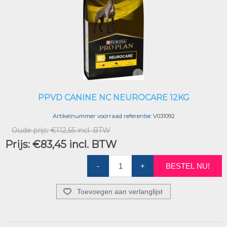
PPVD CANINE NC NEUROCARE 12KG
Artikelnummer voorraad referentie:
V031092
Oude prijs:
€112,65 incl. BTW
Prijs:
€83,45 incl. BTW
-
+
BESTEL NU!
Toevoegen aan verlanglijst