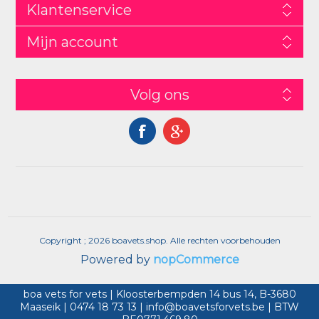
Klantenservice
Mijn account
Volg ons
Copyright ; 2026 boavets.shop. Alle rechten voorbehouden
Powered by
nopCommerce
boa vets for vets | Kloosterbempden 14 bus 14, B-3680
Maaseik | 0474 18 73 13 | info@boavetsforvets.be | BTW