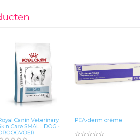
ducten
Royal Canin Veterinary
PEA-derm crème
Skin Care SMALL DOG -
DROOGVOER