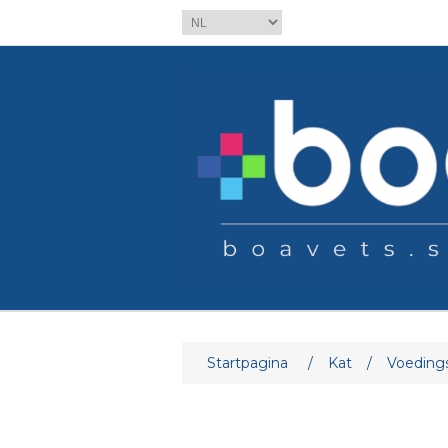
Attribuut naam
At
Startpagina
/
Kat
/
Voeding