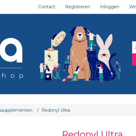
Contact
Registreren
Inloggen
Ver
tribuut waarde
ssupplementen
/
Redonyl Ultra
Redonyl Ultra