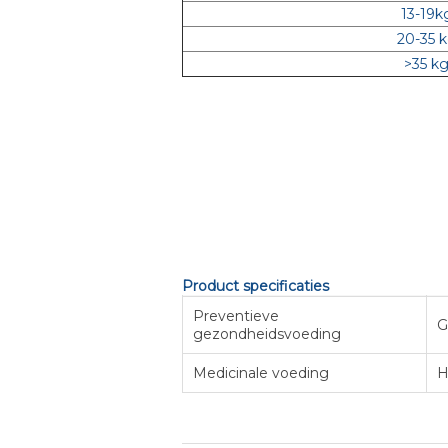
13-19k
20-35 
>35 k
Product specificaties
Preventieve
G
gezondheidsvoeding
Medicinale voeding
H