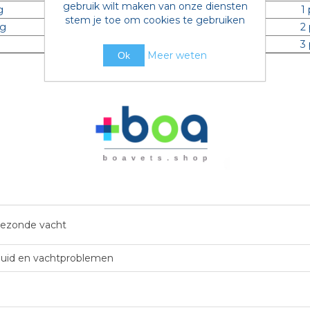
gebruik wilt maken van onze diensten
g
1
stem je toe om cookies te gebruiken
kg
2
g
3
Meer weten
Ok
ezonde vacht
uid en vachtproblemen