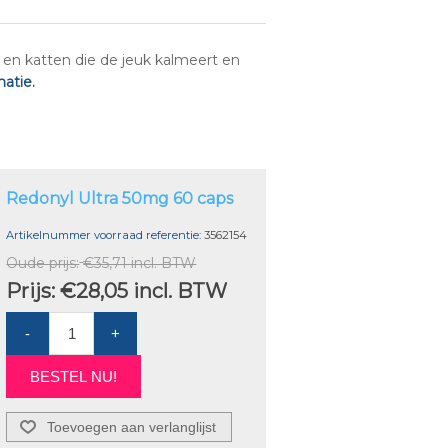
n katten die de jeuk kalmeert en
atie.
Redonyl Ultra 50mg 60 caps
Artikelnummer voorraad referentie:
3562154
Oude prijs:
€35,71 incl. BTW
Prijs:
€28,05 incl. BTW
-
+
BESTEL NU!
Toevoegen aan verlanglijst