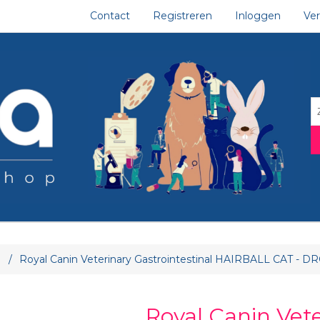
Contact
Registreren
Inloggen
Ver
tribuut waarde
/
Royal Canin Veterinary Gastrointestinal HAIRBALL CAT -
Royal Canin Vet