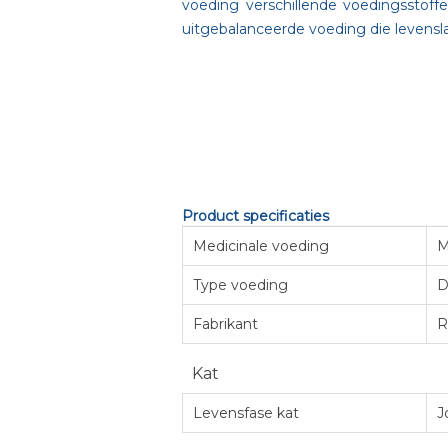
voeding verschillende voedingsstoff
uitgebalanceerde voeding die levens
Product specificaties
Medicinale voeding
M
Type voeding
D
Fabrikant
R
Kat
Levensfase kat
J