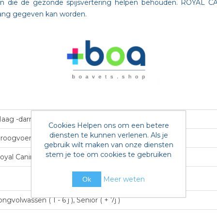
en die de gezonde spijsvertering helpen behouden. ROYAL CAN
lang gegeven kan worden.
aag -darmproblemen
Cookies Helpen ons om een betere
diensten te kunnen verlenen. Als je
roogvoer
gebruik wilt maken van onze diensten
stem je toe om cookies te gebruiken
oyal Canin
Meer weten
Ok
ongvolwassen ( 1 - 6 j ), Senior ( + 7j )