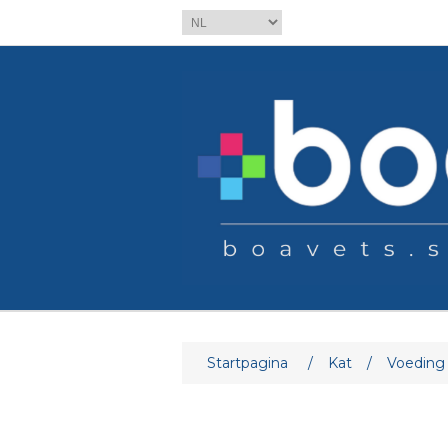
Attribuut naam
At
Startpagina
/
Kat
/
Voeding