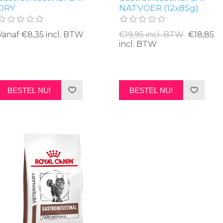
DRY
NATVOER (12x85g)
Vanaf €8,35 incl. BTW
€19,95 incl. BTW
€18,85
incl. BTW
BESTEL NU!
BESTEL NU!