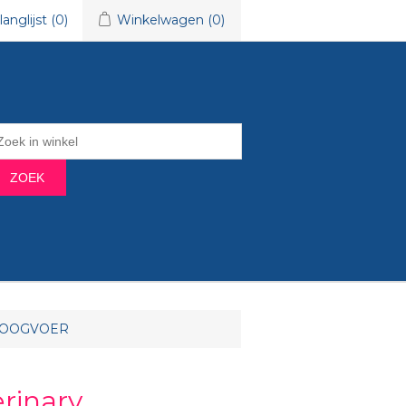
langlijst
(0)
Winkelwagen
(0)
ZOEK
 DROOGVOER
erinary