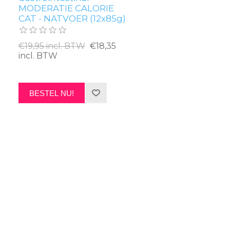
MODERATIE CALORIE
CAT - NATVOER (12x85g)
€19,95 incl. BTW
€18,35
incl. BTW
BESTEL NU!