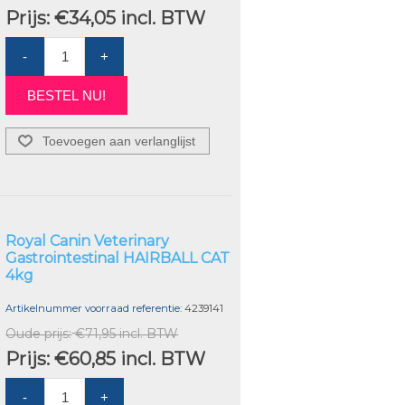
Prijs:
€34,05 incl. BTW
-
+
BESTEL NU!
Toevoegen aan verlanglijst
Royal Canin Veterinary
Gastrointestinal HAIRBALL CAT
4kg
Artikelnummer voorraad referentie:
4239141
Oude prijs:
€71,95 incl. BTW
Prijs:
€60,85 incl. BTW
-
+