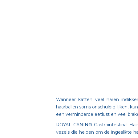
Wanneer katten veel haren inslikk
haarballen soms onschuldig lijken, kunn
een verminderde eetlust en veel brake
ROYAL CANIN® Gastrointestinal Hairb
vezels die helpen om de ingeslikte h