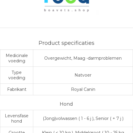
Product specificaties
Medicinale
Overgewicht, Maag -darmproblemen
voeding
Type
Natvoer
voeding
Fabrikant
Royal Canin
Hond
Levensfase
(Jong)volwassen ( 1 - 6 j ), Senior ( + 7 j )
hond
Grootte
Klein ( < 10 kg ), Middelgroot ( 10 - 25 kg