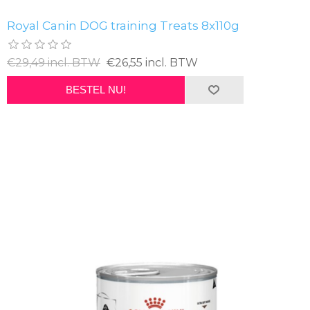
Royal Canin DOG training Treats 8x110g
€29,49 incl. BTW
€26,55 incl. BTW
BESTEL NU!