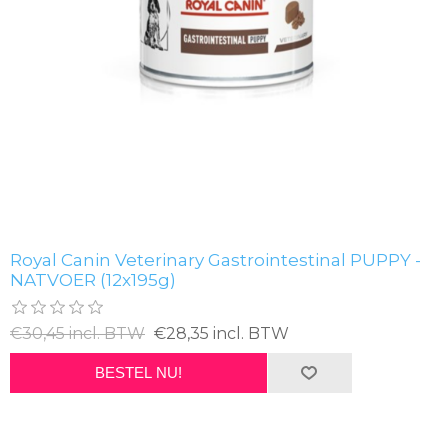
Royal Canin Veterinary Gastrointestinal PUPPY -
NATVOER (12x195g)
€30,45 incl. BTW
€28,35 incl. BTW
BESTEL NU!