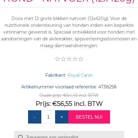
Doos met 12 grote blikken natvoer (12x420g). Voor de
nutritionele ondersteuning van honden indien een beperkte
vetinname gewenst is. Speciaal ontwikkeld voor honden met
aandoeningen van de alvleesklier, spijsverteringsstoornissen en
maag-darmaandoeningen.
Fabrikant:
Royal Canin
Artikelnummer voorraad referentie:
4738258
Oude prijs:
€64,45 incl. BTW
Prijs:
€56,55 incl. BTW
-
+
BESTEL NU!
Toevoegen aan verlanglijst