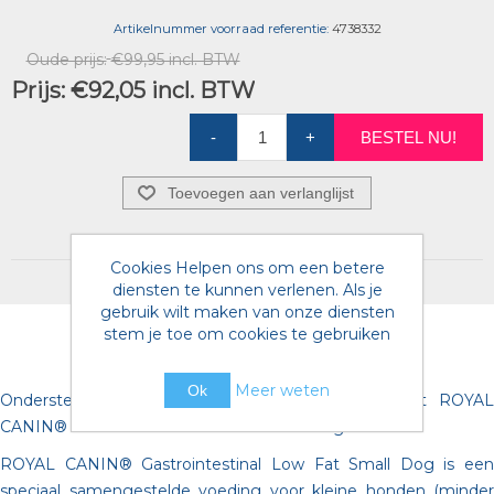
Artikelnummer voorraad referentie:
4738332
Oude prijs:
€99,95 incl. BTW
Prijs:
€92,05 incl. BTW
-
+
BESTEL NU!
Toevoegen aan verlanglijst
Cookies Helpen ons om een betere
diensten te kunnen verlenen. Als je
gebruik wilt maken van onze diensten
stem je toe om cookies te gebruiken
Meer weten
Ok
Ondersteun de spijsvertering van jouw hond met ROYAL
CANIN® Gastrointestinal Low Fat Small Dog.
ROYAL CANIN® Gastrointestinal Low Fat Small Dog is een
speciaal samengestelde voeding voor kleine honden (minder