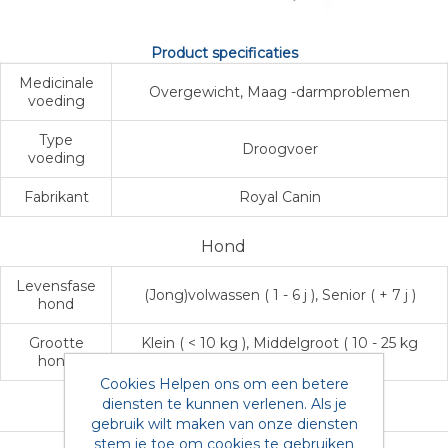
Product specificaties
Medicinale
Overgewicht, Maag -darmproblemen
voeding
Type
Droogvoer
voeding
Fabrikant
Royal Canin
Hond
Levensfase
(Jong)volwassen ( 1 - 6 j ), Senior ( + 7 j )
hond
Grootte
Klein ( < 10 kg ), Middelgroot ( 10 - 25 kg
hond
), Groot ( + 25 kg )
Cookies Helpen ons om een betere
diensten te kunnen verlenen. Als je
gebruik wilt maken van onze diensten
stem je toe om cookies te gebruiken