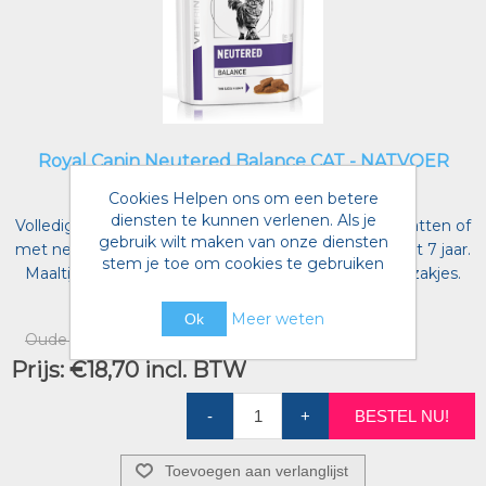
Royal Canin Neutered Balance CAT - NATVOER
(12X85G)
Cookies Helpen ons om een betere
diensten te kunnen verlenen. Als je
Volledig diervoeder voor gesteriliseerde volwassen katten of
gebruik wilt maken van onze diensten
met neiging tot gewichtstoename. Van sterilisatie tot 7 jaar.
stem je toe om cookies te gebruiken
Maaltijdzakjes van 85gr, verpakt in een doos per 12 zakjes.
Artikelnummer voorraad referentie:
4652269
Meer weten
Ok
Oude prijs:
€19,45 incl. BTW
Prijs:
€18,70 incl. BTW
-
+
BESTEL NU!
Toevoegen aan verlanglijst