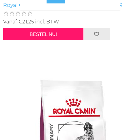
Royal Canin Vhnd Renal DOG - DROOGVOER
Vanaf €21,25 incl. BTW
BESTEL NU!