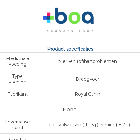
Product specificaties
Medicinale
Nier -en (of)hartproblemen
voeding
Type
Droogvoer
voeding
Fabrikant
Royal Canin
Hond
Levensfase
(Jong)volwassen ( 1 - 6 j ), Senior ( + 7 j )
hond
Grootte