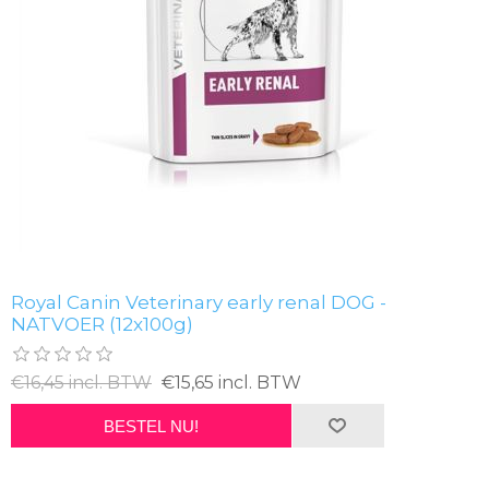
Royal Canin Veterinary early renal DOG -
NATVOER (12x100g)
€16,45 incl. BTW
€15,65 incl. BTW
BESTEL NU!