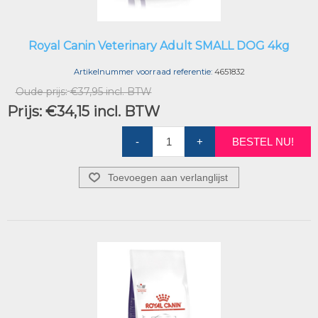
Royal Canin Veterinary Adult SMALL DOG 4kg
Artikelnummer voorraad referentie:
4651832
Oude prijs:
€37,95 incl. BTW
Prijs:
€34,15 incl. BTW
-
+
BESTEL NU!
Toevoegen aan verlanglijst