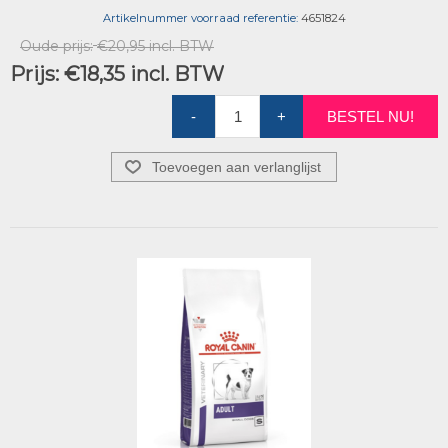
Artikelnummer voorraad referentie:
4651824
Oude prijs:
€20,95 incl. BTW
Prijs:
€18,35 incl. BTW
-
+
BESTEL NU!
Toevoegen aan verlanglijst