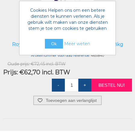
Cookies Helpen ons om een betere
diensten te kunnen verlenen. Als je
gebruik wilt maken van onze diensten
stem je toe om cookies te gebruiken
Meer weten
Ok
Royal Canin Veterinary Adult SMALL DOG 8kg
Artikelnummer voorraad referentie:
4651840
Oude prijs:
€72,45 incl. BTW
Prijs:
€62,70 incl. BTW
-
+
BESTEL NU!
Toevoegen aan verlanglijst