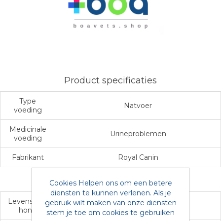
Product specificaties
Type
Natvoer
voeding
Medicinale
Urineproblemen
voeding
Fabrikant
Royal Canin
Hond
Cookies Helpen ons om een betere
diensten te kunnen verlenen. Als je
Levensfase
gebruik wilt maken van onze diensten
Senior ( + 7 j )
hond
stem je toe om cookies te gebruiken