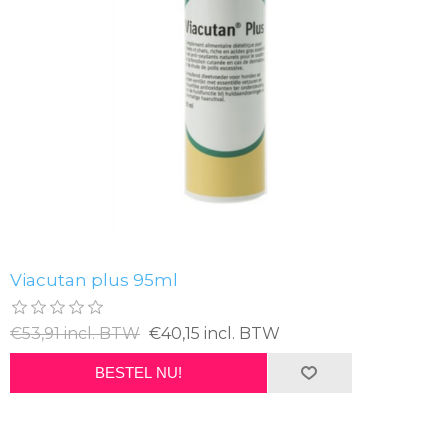
Viacutan plus 95ml
€53,91 incl. BTW
€40,15 incl. BTW
BESTEL NU!