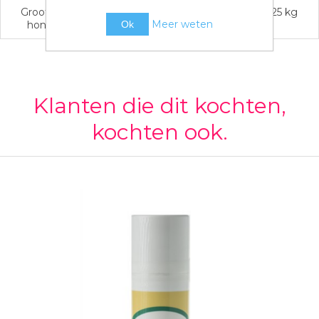
Grootte
Klein ( < 10 kg ), Middelgroot ( 10 - 25 kg
Meer weten
hond
), Groot ( + 25 kg )
Ok
Klanten die dit kochten,
kochten ook.