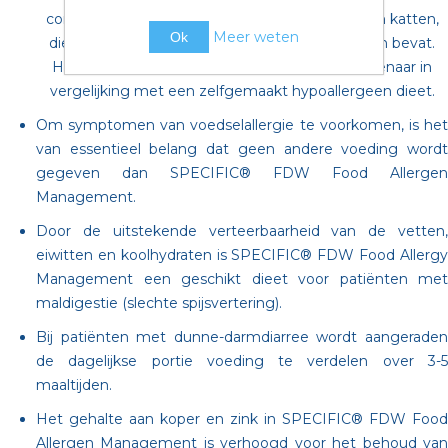
compleet, uitgebalanceerd dieet voor volwassen katten,
Meer weten
Ok
die slechts een zeer beperkt aantal ingrediënten bevat.
Het dieet is gemakkelijk in gebruik voor de eigenaar in
vergelijking met een zelfgemaakt hypoallergeen dieet.
Om symptomen van voedselallergie te voorkomen, is het
van essentieel belang dat geen andere voeding wordt
gegeven dan SPECIFIC® FDW Food Allergen
Management.
Door de uitstekende verteerbaarheid van de vetten,
eiwitten en koolhydraten is SPECIFIC® FDW Food Allergy
Management een geschikt dieet voor patiënten met
maldigestie (slechte spijsvertering).
Bij patiënten met dunne-darmdiarree wordt aangeraden
de dagelijkse portie voeding te verdelen over 3-5
maaltijden.
Het gehalte aan koper en zink in SPECIFIC® FDW Food
Allergen Management is verhoogd voor het behoud van