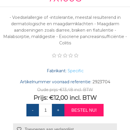
- Voedselallergie of -intolerantie, meestal resulterend in
dermatologische en maagdarmklachten - Maagdarm
aandoeningen zoals diarree, braken en flatulentie -
Malabsorptie, maldigestie - Exocriene pancreasinsufficiëntie -
Colitis
Fabrikant:
Specific
Artikelnummer voorraad referentie:
2923704
Oude prijs:
€13,48 incl. BTW
Prijs:
€12,00 incl. BTW
-
+
BESTEL NU!
Toevoegen aan verlanglijst