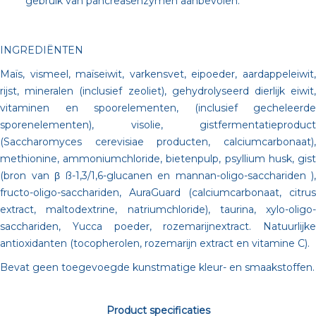
gebruik van pancreasenzymen aanbevolen.
INGREDIËNTEN
Maïs, vismeel, maïseiwit, varkensvet, eipoeder, aardappeleiwit,
rijst, mineralen (inclusief zeoliet), gehydrolyseerd dierlijk eiwit,
vitaminen en spoorelementen, (inclusief gecheleerde
sporenelementen), visolie, gistfermentatieproduct
(Saccharomyces cerevisiae producten, calciumcarbonaat),
methionine, ammoniumchloride, bietenpulp, psyllium husk, gist
(bron van β ß-1,3/1,6-glucanen en mannan-oligo-sacchariden ),
fructo-oligo-sacchariden, AuraGuard (calciumcarbonaat, citrus
extract, maltodextrine, natriumchloride), taurina, xylo-oligo-
sacchariden, Yucca poeder, rozemarijnextract. Natuurlijke
antioxidanten (tocopherolen, rozemarijn extract en vitamine C).
Bevat geen toegevoegde kunstmatige kleur- en smaakstoffen.
Product specificaties