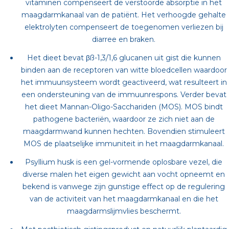
vitaminen compenseert de verstoorde absorptie in het
maagdarmkanaal van de patiënt. Het verhoogde gehalte
elektrolyten compenseert de toegenomen verliezen bij
diarree en braken.
Het dieet bevat βß-1,3/1,6 glucanen uit gist die kunnen
binden aan de receptoren van witte bloedcellen waardoor
het immuunsysteem wordt geactiveerd, wat resulteert in
een ondersteuning van de immuunrespons. Verder bevat
het dieet Mannan-Oligo-Sacchariden (MOS). MOS bindt
pathogene bacteriën, waardoor ze zich niet aan de
maagdarmwand kunnen hechten. Bovendien stimuleert
MOS de plaatselijke immuniteit in het maagdarmkanaal.
Psyllium husk is een gel-vormende oplosbare vezel, die
diverse malen het eigen gewicht aan vocht opneemt en
bekend is vanwege zijn gunstige effect op de regulering
van de activiteit van het maagdarmkanaal en die het
maagdarmslijmvlies beschermt.