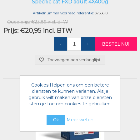
Specific cat FXD adult 4X400g
Artikelnummer voorraad referentie:
3735610
Oude prijs:
€23,89 incl. BTW
Prijs:
€20,95 incl. BTW
-
+
BESTEL NU!
Toevoegen aan verlanglijst
Cookies Helpen ons om een betere
diensten te kunnen verlenen. Als je
gebruik wilt maken van onze diensten
stem je toe om cookies te gebruiken
Meer weten
Ok