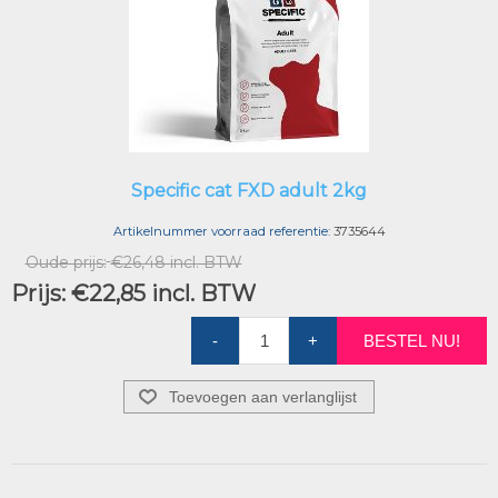
Specific cat FXD adult 2kg
Artikelnummer voorraad referentie:
3735644
Oude prijs:
€26,48 incl. BTW
Prijs:
€22,85 incl. BTW
-
+
BESTEL NU!
Toevoegen aan verlanglijst