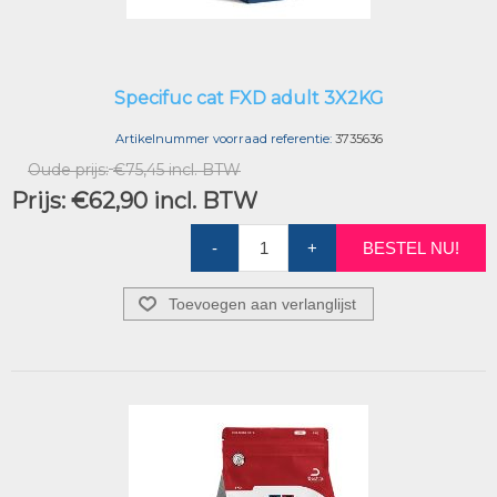
Specifuc cat FXD adult 3X2KG
Artikelnummer voorraad referentie:
3735636
Oude prijs:
€75,45 incl. BTW
Prijs:
€62,90 incl. BTW
-
+
BESTEL NU!
Toevoegen aan verlanglijst