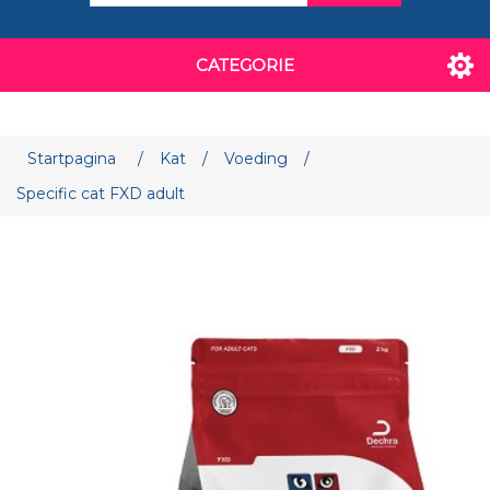
CATEGORIE
Attribuut naam
Attribuut waarde
Startpagina
/
Kat
/
Voeding
/
Specific cat FXD adult