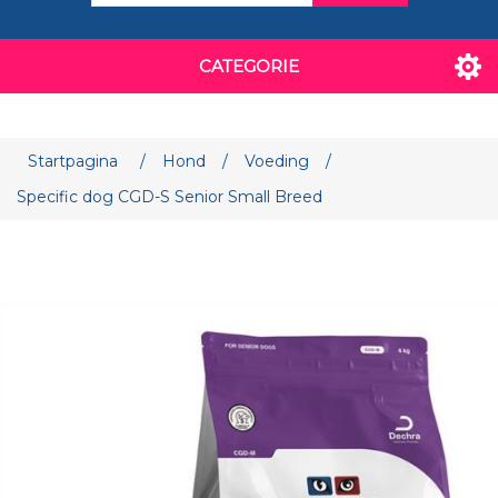
CATEGORIE
Attribuut naam
Attribuut waarde
Startpagina
/
Hond
/
Voeding
/
Specific dog CGD-S Senior Small Breed