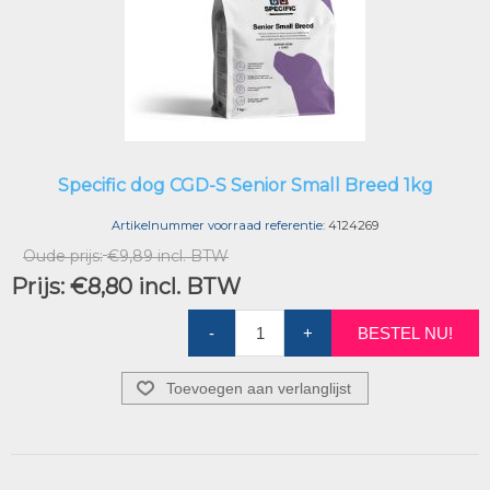
Specific dog CGD-S Senior Small Breed 1kg
Artikelnummer voorraad referentie:
4124269
Oude prijs:
€9,89 incl. BTW
Prijs:
€8,80 incl. BTW
-
+
BESTEL NU!
Toevoegen aan verlanglijst