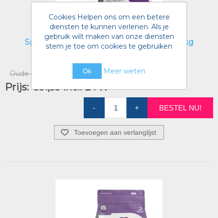
Cookies Helpen ons om een betere
diensten te kunnen verlenen. Als je
gebruik wilt maken van onze diensten
Specific dog CGD-S Senior Small Breed 4kg
stem je toe om cookies te gebruiken
Artikelnummer voorraad referentie:
4124277
Meer weten
Ok
Oude prijs:
€36,58 incl. BTW
Prijs:
€31,55 incl. BTW
-
+
BESTEL NU!
Toevoegen aan verlanglijst