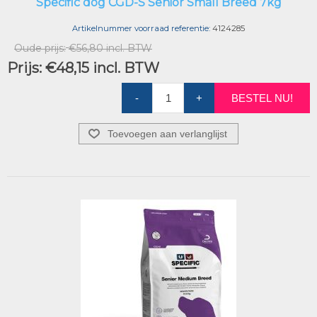
Specific dog CGD-S Senior Small Breed 7kg
Artikelnummer voorraad referentie:
4124285
Oude prijs:
€56,80 incl. BTW
Prijs:
€48,15 incl. BTW
-
+
BESTEL NU!
Toevoegen aan verlanglijst