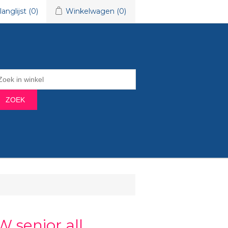
langlijst
(0)
Winkelwagen
(0)
ZOEK
 senior all