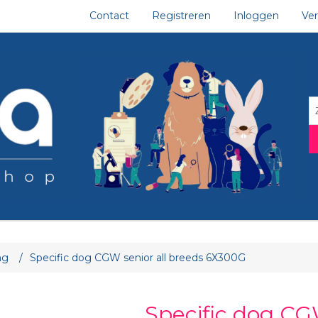
Contact
Registreren
Inloggen
Ver
tribuut waarde
ng
/
Specific dog CGW senior all breeds 6X300G
Specific dog CGW