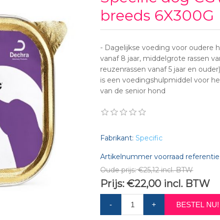
breeds 6X300G
- Dagelijkse voeding voor oudere h
vanaf 8 jaar, middelgrote rassen van
reuzenrassen vanaf 5 jaar en oude
is een voedingshulpmiddel voor h
van de senior hond
Fabrikant:
Specific
Artikelnummer voorraad referentie
Oude prijs:
€25,12 incl. BTW
Prijs:
€22,00 incl. BTW
-
+
BESTEL NU!