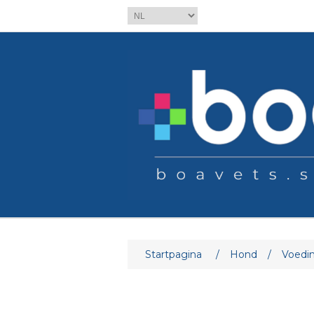
Attribuut naam
At
Startpagina
/
Hond
/
Voedi