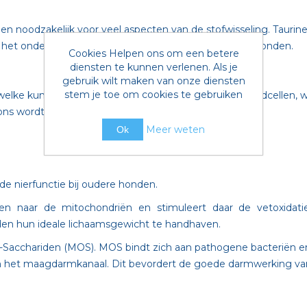
nt en noodzakelijk voor veel aspecten van de stofwisseling. Taurin
 het ondersteunen van de hartspierfunctie bij oudere honden.
Cookies Helpen ons om een betere
diensten te kunnen verlenen. Als je
gebruik wilt maken van onze diensten
stem je toe om cookies te gebruiken
st welke kunnen binden aan de receptoren van witte bloedcellen
ons wordt ondersteund.
Meer weten
Ok
e nierfunctie bij oudere honden.
zuren naar de mitochondriën en stimuleert daar de vetoxi
nden hun ideale lichaamsgewicht te handhaven.
Sacchariden (MOS). MOS bindt zich aan pathogene bacteriën e
 van het maagdarmkanaal. Dit bevordert de goede darmwerking va