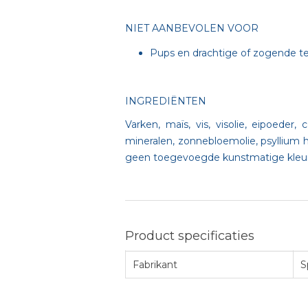
NIET AANBEVOLEN VOOR
Pups en drachtige of zogend
INGREDIËNTEN
Varken, maïs, vis, visolie, eipoede
mineralen, zonnebloemolie, psyllium hu
geen toegevoegde kunstmatige kleur
Product specificaties
Fabrikant
S