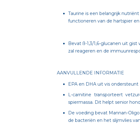
Taurine is een belangrijk nutrië
functioneren van de hartspier en
Bevat ß-1,3/1,6-glucanen uit gi
zal reageren en de immuunresp
AANVULLENDE INFORMATIE
EPA en DHA uit vis ondersteunt d
L-carnitine transporteert vet
spiermassa. Dit helpt senior ho
De voeding bevat Mannan-Oligo-
de bacteriën en het slijmvlies