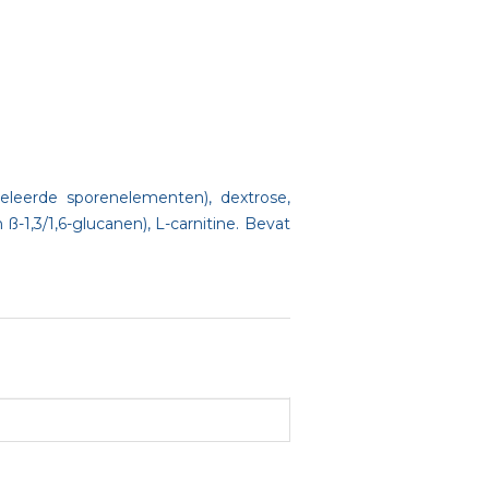
cheleerde sporenelementen), dextrose,
ß-1,3/1,6-glucanen), L-carnitine. Bevat