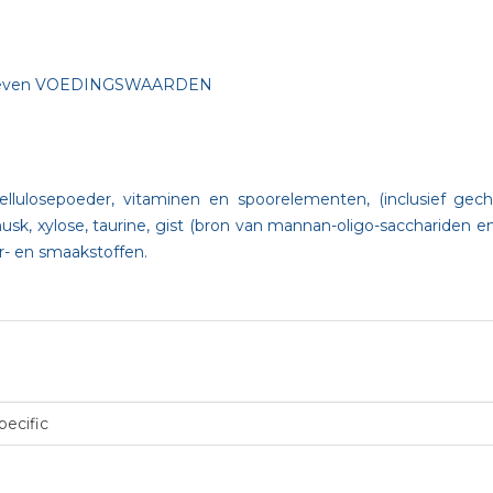
e teven VOEDINGSWAARDEN
r, cellulosepoeder, vitaminen en spoorelementen, (inclusief ge
sk, xylose, taurine, gist (bron van mannan-oligo-sacchariden en 
- en smaakstoffen.
pecific