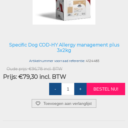
Specific Dog COD-HY Allergy management plus
3x2kg
Artikelnummer voorraad referentie:
4124483
Oude prijs:
€96,78 incl. BTW
Prijs:
€79,30 incl. BTW
-
+
BESTEL NU!
Toevoegen aan verlanglijst