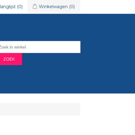
langlijst
(0)
Winkelwagen
(0)
ZOEK