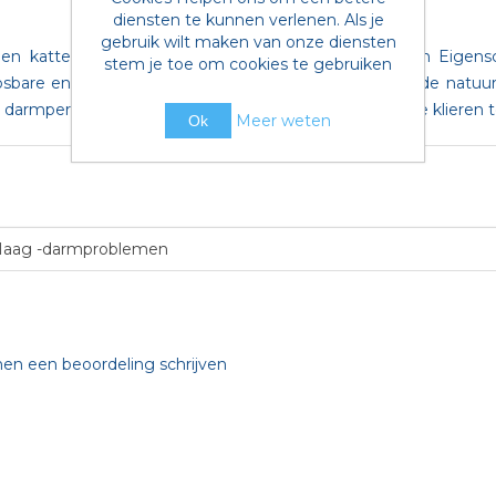
diensten te kunnen verlenen. Als je
gebruik wilt maken van onze diensten
en katten voor de natuurlijke balans van de darmen Eigens
stem je toe om cookies te gebruiken
sbare en onoplosbare vezels, pre- en probiotica, om de natuur
darmperistaltiek te reguleren en impactie van de anale klieren
Meer weten
Ok
aag -darmproblemen
nen een beoordeling schrijven