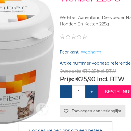
WeFiber Aanvullend Diervoeder Na
Honden En Katten 225g
Fabrikant:
Wepharm
Artikelnummer voorraad referentie
Oude prijs:
€30,25 incl. BTW
Prijs:
€25,90 incl. BTW
-
+
BESTEL NU!
Toevoegen aan verlanglijst
Cookies Helpen ons om een betere