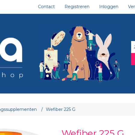
Contact
Registreren
Inloggen
Ver
tribuut waarde
ngssupplementen
/
Wefiber 225 G
Wefiber 225 G