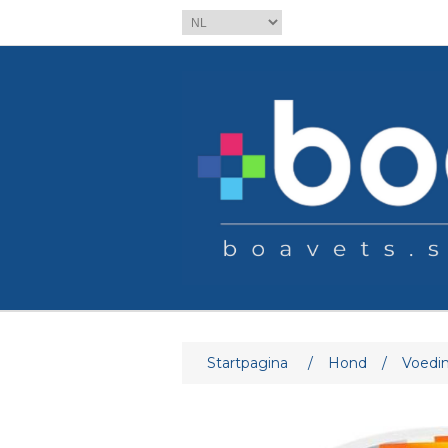
Attribuut naam
At
Startpagina
/
Hond
/
Voedi