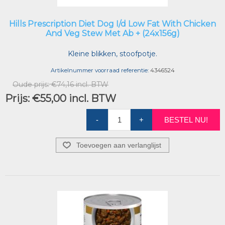
Hills Prescription Diet Dog I/d Low Fat With Chicken
And Veg Stew Met Ab + (24x156g)
Kleine blikken, stoofpotje.
Artikelnummer voorraad referentie:
4346524
Oude prijs:
€74,16 incl. BTW
Prijs:
€55,00 incl. BTW
-
+
BESTEL NU!
Toevoegen aan verlanglijst