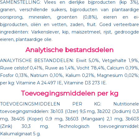
SAMENSTELLING: Vlees en dierlijke bijproducten (kip 3%),
granen, verschillende suikers, bijproducten van plantaardige
oorsprong, mineralen, groenten (0,8%), eieren en ei-
bijproducten, oliën en vetten, zaden, fruit. Goed verteerbare
ingrediënten: Varkenslever, kip, maïszetmeel, rijst, gedroogde
eieren, plantaardige olie.
Analytische bestandsdelen
ANALYTISCHE BESTANDDELEN: Eiwit 5,0%, Vetgehalte 1,9%,
Ruwe celstof 0,41%, Ruwe as 1,4%, Vocht 78,4%, Calcium 0,19%,
Fosfor 0,13%, Natrium 0,10%, Kalium 0,21%, Magnesium 0,02%;
per kg: Vitamine A 24.497 IE, Vitamine D3 273 IE.
Toevoegingsmiddelen per kg
TOEVOEGINGSMIDDELEN PER KG: Nutritionele
toevoegingsmiddelen: 3b103 (IJzer) 9,5 mg, 3b202 (Jodium) 0,3
mg, 3b405 (Koper) 0,9 mg, 3b503 (Mangaan) 2,1 mg, 3b603
(Zink) 30,3 mg. Technologisch toevoeginsmiddel:
Kaliumalginaat 5 g.