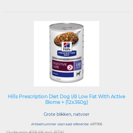
Hills Prescription Diet Dog I/d Low Fat With Active
Biome + (12x360g)
Grote blikken, natvoer
Artikelnummer voorraad referentie:
4571105
Oude prijs:
€58,68 incl. BTW