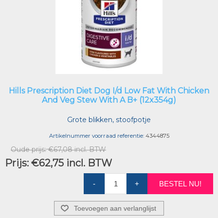
Hills Prescription Diet Dog I/d Low Fat With Chicken
And Veg Stew With A B+ (12x354g)
Grote blikken, stoofpotje
Artikelnummer voorraad referentie:
4344875
Oude prijs:
€67,08 incl. BTW
Prijs:
€62,75 incl. BTW
-
+
BESTEL NU!
Toevoegen aan verlanglijst