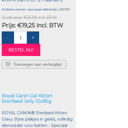
kittens (van 6 tot 12 maanden).
Artikelnummer voorraad referentie:
4551313
Oude prijs:
€25,99 incl. BTW
Prijs:
€19,25 incl. BTW
-
+
BESTEL NU!
Toevoegen aan verlanglijst
Royal Canin Cat Kitten
Sterilised Jelly 12x85g
ROYAL CANIN® Sterilised Kitten
Gravy (fijne plakjes in gelei), volledig
diervoeder voor katten - Speciaal