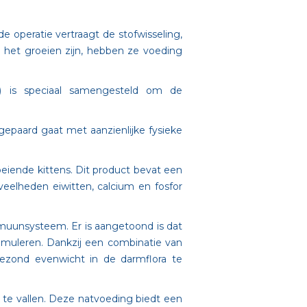
e operatie vertraagt de stofwisseling,
 het groeien zijn, hebben ze voeding
ei) is speciaal samengesteld om de
gepaard gaat met aanzienlijke fysieke
eiende kittens. Dit product bevat een
eelheden eiwitten, calcium en fosfor
muunsysteem. Er is aangetoond is dat
imuleren. Dankzij een combinatie van
ezond evenwicht in de darmflora te
 te vallen. Deze natvoeding biedt een