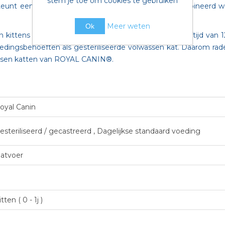
stem je toe om cookies te gebruiken
dersteunt een gezonde hydratatie en kan perfect gecombinee
Meer weten
Ok
n kittens veranderen naarmate ze groeien? Op de leeftijd va
oedingsbehoeften als gesteriliseerde volwassen kat. Daarom ra
assen katten van ROYAL CANIN®.
oyal Canin
esteriliseerd / gecastreerd , Dagelijkse standaard voeding
atvoer
itten ( 0 - 1j )