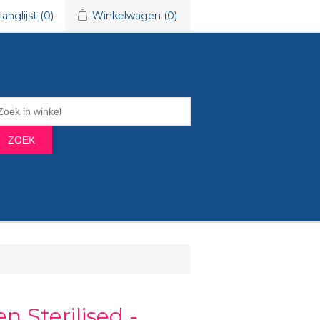
langlijst
(0)
Winkelwagen
(0)
ZOEK
n Sterilised -