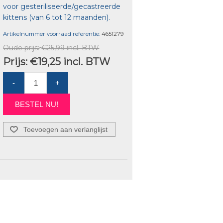
voor gesteriliseerde/gecastreerde
kittens (van 6 tot 12 maanden).
Artikelnummer voorraad referentie:
4651279
Oude prijs:
€25,99 incl. BTW
Prijs:
€19,25 incl. BTW
-
+
BESTEL NU!
Toevoegen aan verlanglijst