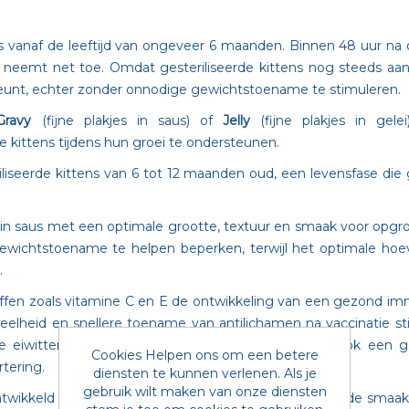
ns vanaf de leeftijd van ongeveer 6 maanden. Binnen 48 uur na d
 neemt net toe. Omdat gesteriliseerde kittens nog steeds aan
eunt, echter zonder onnodige gewichtstoename te stimuleren.
Gravy
(fijne plakjes in saus) of
Jelly
(fijne plakjes in gel
 kittens tijdens hun groei te ondersteunen.
iliseerde kittens van 6 tot 12 maanden oud, een levensfase die 
n saus met een optimale grootte, textuur en smaak voor opgro
ewichtstoename te helpen beperken, terwijl het optimale hoev
.
fen zoals vitamine C en E de ontwikkeling van een gezond im
eelheid en snellere toename van antilichamen na vaccinatie st
re eiwitten helpt ROYAL CANIN® Sterilised Kitten ook een g
Cookies Helpen ons om een betere
tering.
diensten te kunnen verlenen. Als je
gebruik wilt maken van onze diensten
twikkeld om zelfs bij de meest veeleisende kittens in de smaak