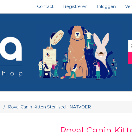
Contact
Registreren
Inloggen
Ver
tribuut waarde
/
Royal Canin Kitten Sterilised - NATVOER
Royal Canin Kitte