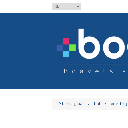
Attribuut naam
At
Startpagina
/
Kat
/
Voeding