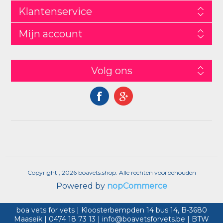
Klantenservice
Mijn account
Volg ons
Copyright ; 2026 boavets.shop. Alle rechten voorbehouden
Powered by
nopCommerce
boa vets for vets | Kloosterbempden 14 bus 14, B-3680
Maaseik | 0474 18 73 13 | info@boavetsforvets.be | BTW